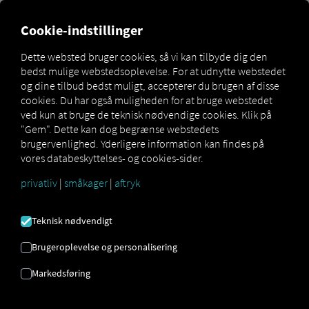
Cookie-indstillinger
BRUGERMANUAL
Dette websted bruger cookies, så vi kan tilbyde dig den
bedst mulige webstedsoplevelse. For at udnytte webstedet
Denne manual forklarer opsætning og brug af Order
og dine tilbud bedst muligt, accepterer du brugen af ​​disse
Communication , for effektivt at administrere ordrer,
cookies. Du har også muligheden for at bruge webstedet
planlægge ture og optimere kommunikationen mellem
ved kun at bruge de teknisk nødvendige cookies. Klik på
dispatch og chauffører.
"Gem". Dette kan dog begrænse webstedets
brugervenlighed. Yderligere information kan findes på
vores databeskyttelses- og cookies-sider.
privatliv
|
småkager
|
aftryk
Hvad der er nødvendigt for at Order
Teknisk nødvendigt
Communication at bruge?
Brugeroplevelse og personalisering
Så du Order Communication For at bruge det med succes
kræves følgende trin:
Markedsføring
Registrering på RIO platform