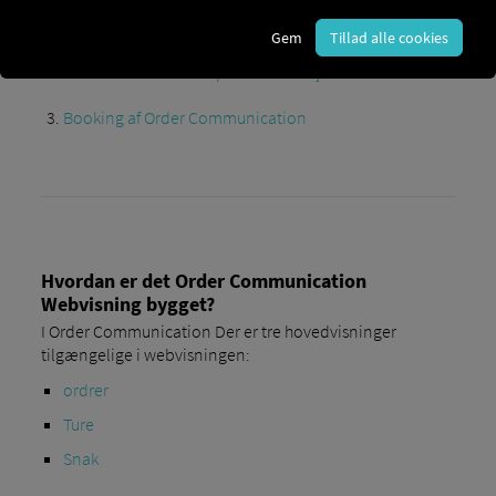
Opret køretøjslogin...
...
under konstruktionen af ​​et nyt køretøj
Gem
Tillad alle cookies
...
for et allerede oprettet køretøj
Booking af Order Communication
Hvordan er det Order Communication
Webvisning bygget?
I Order Communication Der er tre hovedvisninger
tilgængelige i webvisningen:
ordrer
Ture
Snak