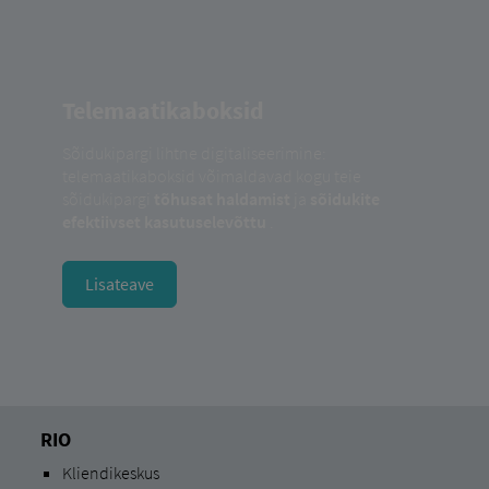
Telemaatikaboksid
Sõidukipargi lihtne digitaliseerimine:
telemaatikaboksid võimaldavad kogu teie
sõidukipargi
tõhusat haldamist
ja
sõidukite
efektiivset kasutuselevõttu
.
Lisateave
RIO
Kliendikeskus