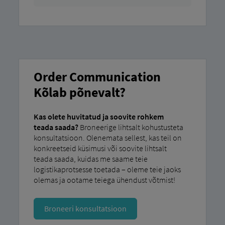
Order Communication
Kõlab põnevalt?
Kas olete huvitatud ja soovite rohkem
teada saada?
Broneerige lihtsalt kohustusteta
konsultatsioon. Olenemata sellest, kas teil on
konkreetseid küsimusi või soovite lihtsalt
teada saada, kuidas me saame teie
logistikaprotsesse toetada – oleme teie jaoks
olemas ja ootame teiega ühendust võtmist!
Broneeri konsultatsioon