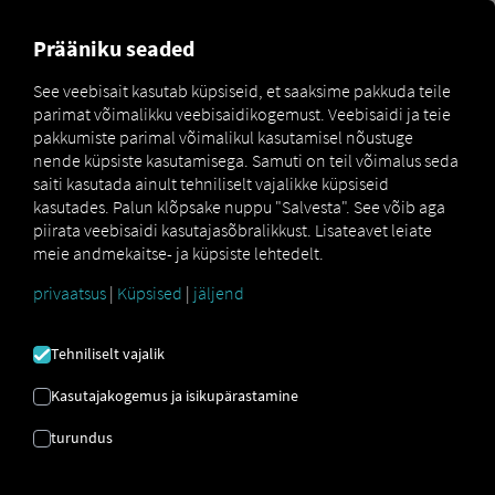
MARKETPLACE
ÜLEVAADE
Prääniku seaded
See veebisait kasutab küpsiseid, et saaksime pakkuda teile
parimat võimalikku veebisaidikogemust. Veebisaidi ja teie
Marketplace
Order Communication
pakkumiste parimal võimalikul kasutamisel nõustuge
nende küpsiste kasutamisega. Samuti on teil võimalus seda
saiti kasutada ainult tehniliselt vajalikke küpsiseid
kasutades. Palun klõpsake nuppu "Salvesta". See võib aga
piirata veebisaidi kasutajasõbralikkust. Lisateavet leiate
meie andmekaitse- ja küpsiste lehtedelt.
privaatsus
|
Küpsised
|
jäljend
ORDER
Tehniliselt vajalik
COMMUNICATION
Kasutajakogemus ja isikupärastamine
Digitaalne juhikommunikatsioon –
turundus
tõhus, otsekohene ja mitmekeelne