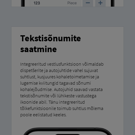
Tekstisõnumite
saatmine
Integreeritud vestlusfunktsioon võimaldab
dispetšerite ja autojuhtide vahel sujuvat
suhtlust, kusjuures kohaletoimetamise ja
lugemise kviitungid tagavad sõnumi
kohalejõudmise. Autojuhid saavad vastata
tekstisõnumite või lühikeste vastustega
ikoonide abil. Tänu integreeritud
tõlkefunktsioonile toimub suhtlus mõlema
poole eelistatud keeles.