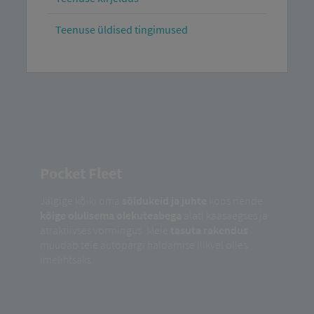
Teenuse üldised tingimused
Pocket Fleet
Jälgige kõiki oma
sõidukeid ja juhte
koos nende
kõige olulisema olekuteabega
alati kaasaegses ja
atraktiivses vormingus. Meie
tasuta rakendus
muudab teie autopargi haldamise liikvel olles
imelihtsaks.