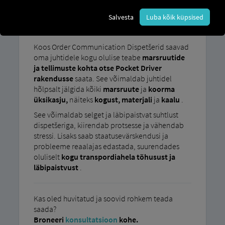
Paberipõhised protsessid ja keelebarjäärid
Salvesta
Luba kõik küpsised
põhjustavad transpordisektoris sageli
arusaamatusi ja ebaefektiivseid protseduure.
Koos Order Communication Dispetšerid saavad
oma juhtidele kogu olulise teabe
marsruutide
ja tellimuste kohta otse Pocket Driver
rakendusse
saata. See võimaldab juhtidel
hõlpsalt jälgida kõiki
marsruute
ja
koorma
üksikasju,
näiteks
kogust, materjali
ja
kaalu
.
See võimaldab selget ja läbipaistvat suhtlust
dispetšeriga, kiirendab protsesse ja vähendab
stressi. Lisaks saab staatusevärskendusi ja
probleeme reaalajas edastada, suurendades
oluliselt
kogu transpordiahela tõhusust ja
läbipaistvust
.
Kas oled huvitatud ja soovid rohkem teada
saada?
Broneeri
konsultatsioon
kohe.