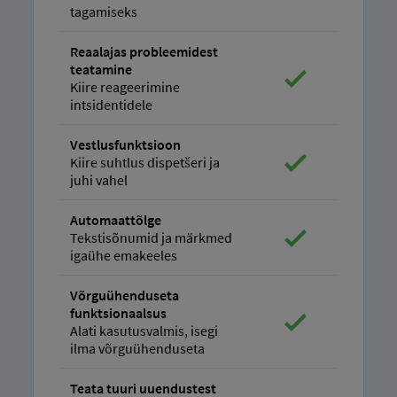
tagamiseks
Reaalajas probleemidest
teatamine
Kiire reageerimine
intsidentidele
Vestlusfunktsioon
Kiire suhtlus dispetšeri ja
juhi vahel
Automaattõlge
Tekstisõnumid ja märkmed
igaühe emakeeles
Võrguühenduseta
funktsionaalsus
Alati kasutusvalmis, isegi
ilma võrguühenduseta
Teata tuuri uuendustest