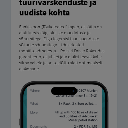
tuurivärskenduste ja
uudiste kohta
Funktsioon „Tõuketeated” tagab, et sõitja on
alati kursis kõigi oluliste muudatuste ja
sõnumitega. Olgu tegemist tuuri uuenduste
või uute sõnumitega – tõuketeated
mobiilseadmetes ja... Pocket Driver Rakendus
garanteerib, et juht ei jäta olulist teavet kahe
silma vahele ja on seetõttu alati optimaalselt
ajakohane.