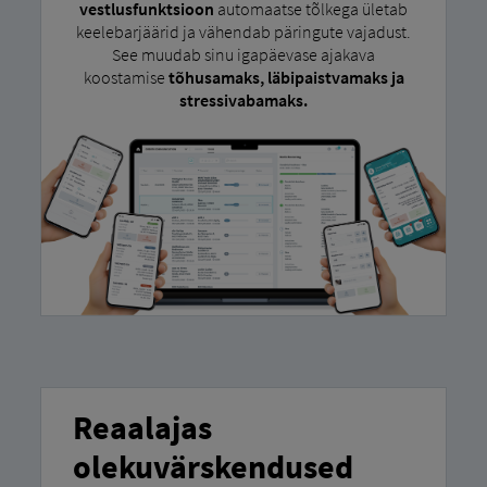
vestlusfunktsioon
automaatse tõlkega ületab
keelebarjäärid ja vähendab päringute vajadust.
See muudab sinu igapäevase ajakava
koostamise
tõhusamaks, läbipaistvamaks ja
stressivabamaks.
Reaalajas
olekuvärskendused