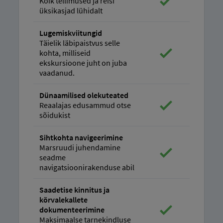
Kõik tellimused ja reisi
üksikasjad lühidalt
Lugemiskviitungid
Täielik läbipaistvus selle
kohta, milliseid
ekskursioone juht on juba
vaadanud.
Dünaamilised olekuteated
Reaalajas edusammud otse
sõidukist
Sihtkohta navigeerimine
Marsruudi juhendamine
seadme
navigatsioonirakenduse abil
Saadetise kinnitus ja
kõrvalekallete
dokumenteerimine
Maksimaalse tarnekindluse