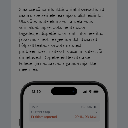
Staatuse sõnumi funktsiooni abil saavad juhid
saata dispetšeritele reaalajas olulist reisiinfot.
Üks klõps nutitelefonis või tahvelarvutis
võimaldab täpset dokumentatsiooni,
tagades, et dispetšerid on alati informeeritud
ja saavad kiiresti reageerida. Juhid saavad
hõlpsalt teatada ka ootamatutest
probleemidest, näiteks liiklusummikutest või
õnnetustest. Dispetšereid teavitatakse
koheselt ja nad saavad algatada vajalikke
meetmeid.