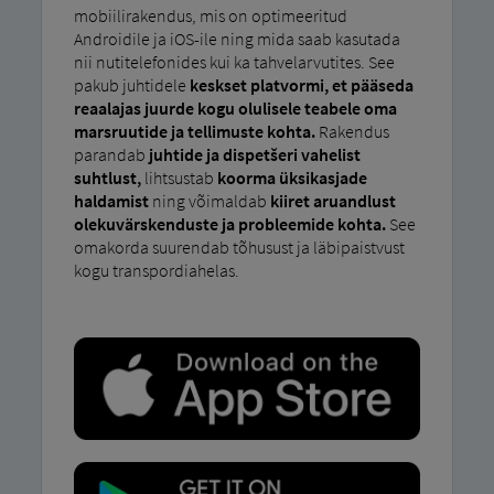
mobiilirakendus, mis on optimeeritud
Androidile ja iOS-ile ning mida saab kasutada
nii nutitelefonides kui ka tahvelarvutites. See
pakub juhtidele
keskset platvormi, et pääseda
reaalajas juurde kogu olulisele teabele oma
marsruutide ja tellimuste kohta.
Rakendus
parandab
juhtide ja dispetšeri vahelist
suhtlust,
lihtsustab
koorma üksikasjade
haldamist
ning võimaldab
kiiret aruandlust
olekuvärskenduste ja probleemide kohta.
See
omakorda suurendab tõhusust ja läbipaistvust
kogu transpordiahelas.