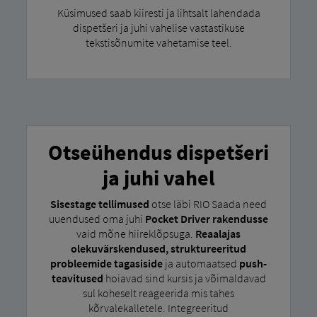
Küsimused saab kiiresti ja lihtsalt lahendada
dispetšeri ja juhi vahelise vastastikuse
tekstisõnumite vahetamise teel.
Otseühendus dispetšeri
ja juhi vahel
Sisestage tellimused
otse läbi RIO Saada need
uuendused oma juhi
Pocket Driver rakendusse
vaid mõne hiireklõpsuga.
Reaalajas
olekuvärskendused, struktureeritud
probleemide tagasiside
ja automaatsed
push-
teavitused
hoiavad sind kursis ja võimaldavad
sul koheselt reageerida mis tahes
kõrvalekalletele. Integreeritud