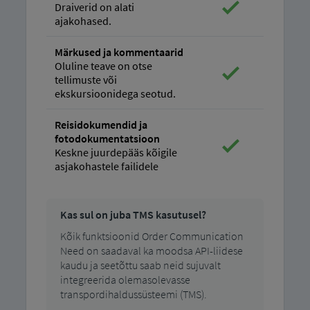
Draiverid on alati
ajakohased.
Märkused ja kommentaarid
Oluline teave on otse
tellimuste või
ekskursioonidega seotud.
Reisidokumendid ja
fotodokumentatsioon
Keskne juurdepääs kõigile
asjakohastele failidele
Kas sul on juba TMS kasutusel?
Kõik funktsioonid Order Communication
Need on saadaval ka moodsa API-liidese
kaudu ja seetõttu saab neid sujuvalt
integreerida olemasolevasse
transpordihaldussüsteemi (TMS).