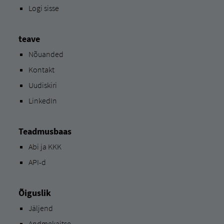
Logi sisse
teave
Nõuanded
Kontakt
Uudiskiri
LinkedIn
Teadmusbaas
Abi ja KKK
API-d
Õiguslik
Jäljend
Andmekaitse