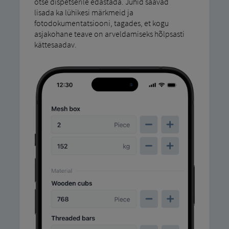
otse dispetšerile edastada. Juhid saavad
lisada ka lühikesi märkmeid ja
fotodokumentatsiooni, tagades, et kogu
asjakohane teave on arveldamiseks hõlpsasti
kättesaadav.