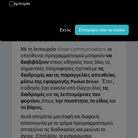
εμπορία
Οι διαδικασίες που βασίζονται σε έντυπα
έγγραφα και τα γλωσσικά εμπόδια οδηγούν
συχνά σε παρεξηγήσεις και
Εκτός
Επιτρέψτε όλα τα cookie
αναποτελεσματικές διαδικασίες στον τομέα
των μεταφορών.
Με τη λειτουργία «Order Communication», οι
υπεύθυνοι προγραμματισμού μπορούν
να
διαβιβάζουν
στους οδηγούς τους όλες τις
σημαντικές πληροφορίες σχετικά με
τις
διαδρομές και τις παραγγελίες απευθείας
μέσω της εφαρμογής Pocket Driver
. Έτσι
,
ο οδηγός έχει εύκολα υπό έλεγχο όλες
τις
διαδρομές
και
τις λεπτομέρειες του
φορτίου,
όπως
την ποσότητα, το είδος
και
το βάρος.
Αυτό επιτρέπει μια σαφή και διαφανή
επικοινωνία με το τμήμα προγραμματισμού,
επιταχύνει τις διαδικασίες και μειώνει το
άγχος. Επιπλέον, οι ενημερώσεις