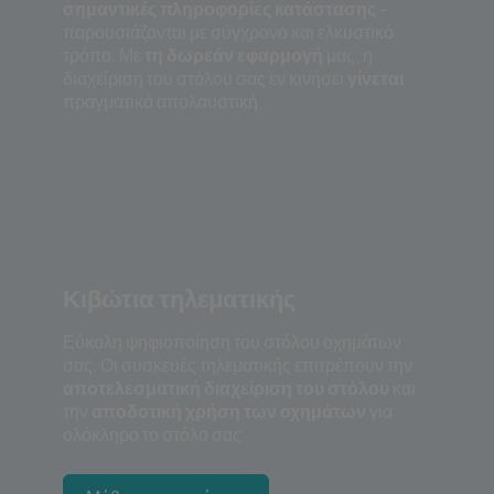
σημαντικές πληροφορίες κατάστασης
–
παρουσιάζονται με σύγχρονο και ελκυστικό
τρόπο. Με
τη δωρεάν εφαρμογή
μας, η
διαχείριση του στόλου σας εν κινήσει
γίνεται
πραγματικά απολαυστική.
Κιβώτια τηλεματικής
Εύκολη ψηφιοποίηση του στόλου οχημάτων
σας: Οι συσκευές τηλεματικής επιτρέπουν την
αποτελεσματική διαχείριση του στόλου
και
την
αποδοτική χρήση των οχημάτων
για
ολόκληρο το στόλο σας.