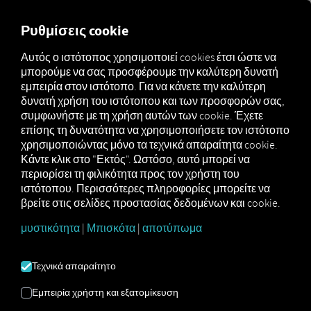
MARKETPLACE
ΕΠΙΣΚΌΠ
Ρυθμίσεις cookie
Αυτός ο ιστότοπος χρησιμοποιεί cookies έτσι ώστε να
μπορούμε να σας προσφέρουμε την καλύτερη δυνατή
Marketplace
Order Communication
εμπειρία στον ιστότοπο. Για να κάνετε την καλύτερη
δυνατή χρήση του ιστότοπου και των προσφορών σας,
συμφωνήστε με τη χρήση αυτών των cookie. Έχετε
επίσης τη δυνατότητα να χρησιμοποιήσετε τον ιστότοπο
χρησιμοποιώντας μόνο τα τεχνικά απαραίτητα cookie.
Κάντε κλικ στο "Εκτός". Ωστόσο, αυτό μπορεί να
περιορίσει τη φιλικότητα προς τον χρήστη του
ιστότοπου. Περισσότερες πληροφορίες μπορείτε να
ΕΠΙΚΟΙΝΩΝΊΑ
βρείτε στις σελίδες προστασίας δεδομένων και cookie.
μυστικότητα
|
Μπισκότα
|
αποτύπωμα
ΠΑΡΑΓΓΕΛΙΏΝ
Τεχνικά απαραίτητο
Ψηφιακή επικοινωνία με τους
οδηγούς – αποτελεσματική,
Εμπειρία χρήστη και εξατομίκευση
άμεση, πολύγλωσση