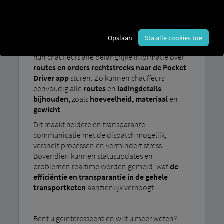
Papieren processen en taalbarrières leiden vaak
tot misverstanden en inefficiënte procedures in
de transportsector.
Opslaan
Sta alle cookies toe
Met Order Communication Dispatchers kunnen
hun chauffeurs alle belangrijke informatie over
routes en orders rechtstreeks naar de Pocket
Driver app
sturen. Zo kunnen chauffeurs
eenvoudig alle
routes
en
ladingdetails
bijhouden,
zoals
hoeveelheid, materiaal
en
gewicht
.
Dit maakt heldere en transparante
communicatie met de dispatch mogelijk,
versnelt processen en vermindert stress.
Bovendien kunnen statusupdates en
problemen realtime worden gemeld, wat
de
efficiëntie en transparantie in de gehele
transportketen
aanzienlijk verhoogt.
Bent u geïnteresseerd en wilt u meer weten?