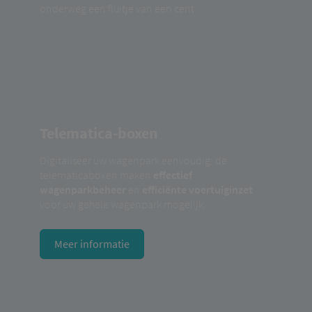
onderweg een fluitje van een cent.
Telematica-boxen
Digitaliseer uw wagenpark eenvoudig: de
telematicaboxen maken
effectief
wagenparkbeheer
en
efficiënte voertuiginzet
voor uw gehele wagenpark mogelijk.
Meer informatie