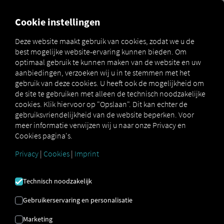
MARKETPLACE
OVERZICH
Cookie instellingen
Deze website maakt gebruik van cookies, zodat we u de
best mogelijke website-ervaring kunnen bieden. Om
Marketplace
Order Communication
optimaal gebruik te kunnen maken van de website en uw
aanbiedingen, verzoeken wij u in te stemmen met het
gebruik van deze cookies. U heeft ook de mogelijkheid om
de site te gebruiken met alleen de technisch noodzakelijke
cookies. Klik hiervoor op "Opslaan". Dit kan echter de
gebruiksvriendelijkheid van de website beperken. Voor
meer informatie verwijzen wij u naar onze Privacy en
Cookies pagina's.
ORDER
Privacy
|
Cookies
|
Imprint
COMMUNICATION
Technisch noodzakelijk
Digitale bestuurderscommunicatie –
Gebruikerservaring en personalisatie
efficiënt, direct, meertalig
Marketing