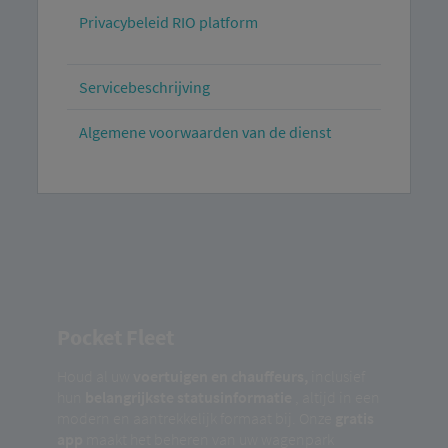
Privacybeleid RIO platform
Servicebeschrijving
Algemene voorwaarden van de dienst
Pocket Fleet
Houd al uw
voertuigen en chauffeurs,
inclusief
hun
belangrijkste statusinformatie
, altijd in een
modern en aantrekkelijk formaat bij. Onze
gratis
app
maakt het beheren van uw wagenpark