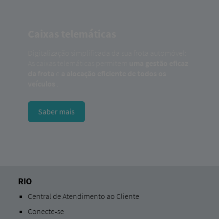
Caixas telemáticas
Digitalização simplificada da sua frota automóvel:
As caixas telemáticas permitem
uma gestão eficaz
da frota
e
a alocação eficiente de todos os
veículos
.
Saber mais
RIO
Central de Atendimento ao Cliente
Conecte-se