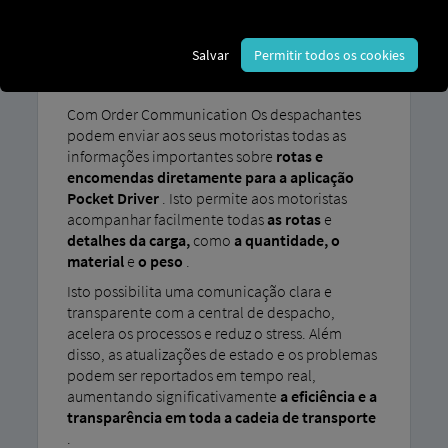
Os processos em papel e as barreiras linguísticas
conduzem frequentemente a mal-entendidos e
Salvar
Permitir todos os cookies
a procedimentos ineficientes no sector dos
transportes.
Com Order Communication Os despachantes
podem enviar aos seus motoristas todas as
informações importantes sobre
rotas e
encomendas diretamente para a aplicação
Pocket Driver
. Isto permite aos motoristas
acompanhar facilmente todas
as rotas
e
detalhes da carga,
como
a quantidade, o
material
e
o peso
.
Isto possibilita uma comunicação clara e
transparente com a central de despacho,
acelera os processos e reduz o stress. Além
disso, as atualizações de estado e os problemas
podem ser reportados em tempo real,
aumentando significativamente
a eficiência e a
transparência em toda a cadeia de transporte
.