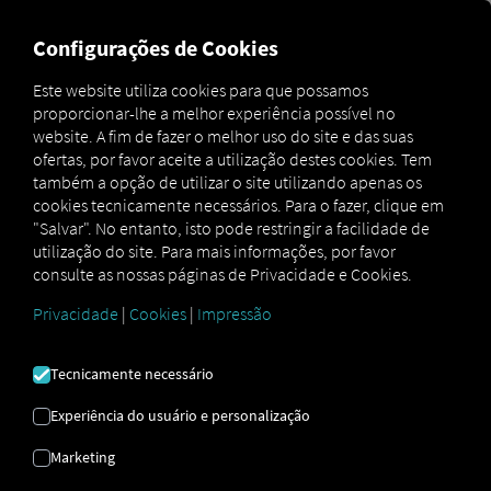
MARKETPLACE
VISÃO GER
Configurações de Cookies
Este website utiliza cookies para que possamos
proporcionar-lhe a melhor experiência possível no
Marketplace
Order Communication
website. A fim de fazer o melhor uso do site e das suas
ofertas, por favor aceite a utilização destes cookies. Tem
também a opção de utilizar o site utilizando apenas os
cookies tecnicamente necessários. Para o fazer, clique em
"Salvar". No entanto, isto pode restringir a facilidade de
utilização do site. Para mais informações, por favor
consulte as nossas páginas de Privacidade e Cookies.
ORDER
Privacidade
|
Cookies
|
Impressão
COMMUNICATION
Tecnicamente necessário
Experiência do usuário e personalização
Comunicação digital com o condutor
Marketing
– eficiente, direta e multilingue.