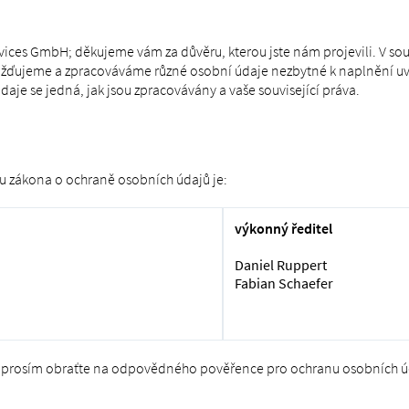
ervices GmbH; děkujeme vám za důvěru, kterou jste nám projevili. V sou
mažďujeme a zpracováváme různé osobní údaje nezbytné k naplnění u
aje se jedná, jak jsou zpracovávány a vaše související práva.
 zákona o ochraně osobních údajů je:
výkonný ředitel
Daniel Ruppert
Fabian Schaefer
 se prosím obraťte na odpovědného pověřence pro ochranu osobních 