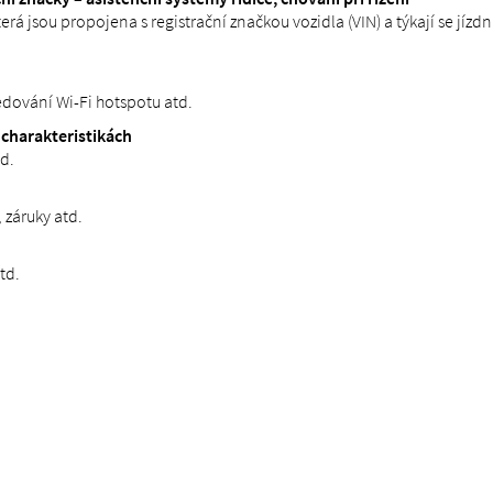
 jsou propojena s registrační značkou vozidla (VIN) a týkají se jízdn
ledování Wi-Fi hotspotu atd.
charakteristikách
d.
 záruky atd.
td.