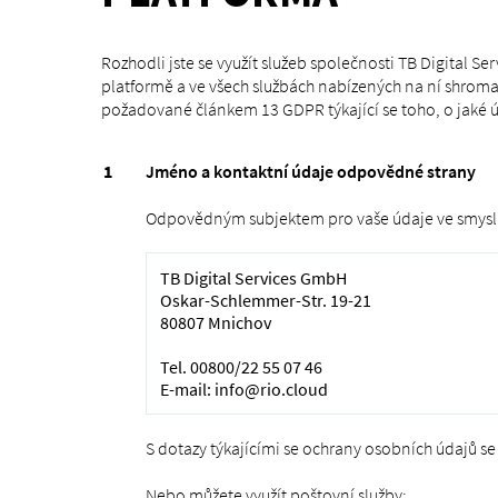
Rozhodli jste se využít služeb společnosti TB Digital S
platformě a ve všech službách nabízených na ní shro
požadované článkem 13 GDPR týkající se toho, o jaké úd
Jméno a kontaktní údaje odpovědné strany
Odpovědným subjektem pro vaše údaje ve smyslu
TB Digital Services GmbH
Oskar-Schlemmer-Str. 19-21
80807 Mnichov
Tel. 00800/22 55 07 46
E-mail: info@rio.cloud
S dotazy týkajícími se ochrany osobních údajů
Nebo můžete využít poštovní služby: