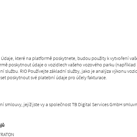
IO Údaje, které na platformě poskytnete, budou použity k vytvoření vaše
rmě poskytnout údaje o vozidlech vašeho vozového parku (například čís
 službu. RIO Používejte základní služby, jako je analýza výkonu vozidl
et poskytnout své platební údaje pro účely fakturace.
í smlouvy, jejíž jste vy a společnost TB Digital Services GmbH sml
ajů
 TRATON