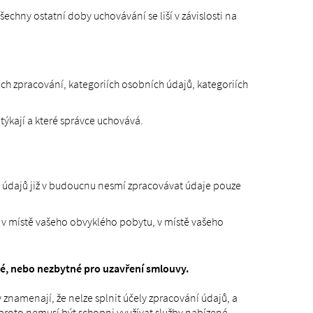
chny ostatní doby uchovávání se liší v závislosti na
ch zpracování, kategoriích osobních údajů, kategoriích
ýkají a které správce uchovává.
 údajů již v budoucnu nesmí zpracovávat údaje pouze
v místě vašeho obvyklého pobytu, v místě vašeho
é, nebo nezbytné pro uzavření smlouvy.
namenají, že nelze splnit účely zpracování údajů, a
 proto nemusí být schopni využívat služby nabízené