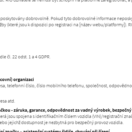
ou poskytovány dobrovolně. Pokud tyto dobrovolné informace nepos
 (které jsou k dispozici po registraci na [název webu/platformy]). RI
 čl. 22 odst. 1 a 4 GDPR.
covní) organizaci
a, telefonní číslo, číslo mobilního telefonu, společnost, odpovědnos
resa atd.
značkou - záruka, garance, odpovědnost za vadný výrobek, bezpečný
 jsou spojena s identifikačním číslem vozidla (VIN)/registrační značk
ebo jejichž dostupnost je nezbytná pro bezpečný provoz vozidla.
ní značky – asistenční systémy řidiče, chování při řízení