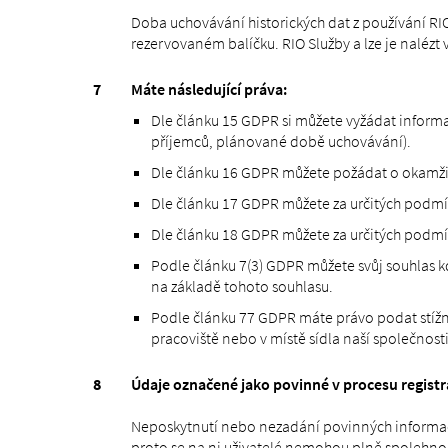
Doba uchovávání historických dat z používání RIO
rezervovaném balíčku. RIO Služby a lze je nalézt
Máte následující práva:
Dle článku 15 GDPR si můžete vyžádat informac
příjemců, plánované době uchovávání).
Dle článku 16 GDPR můžete požádat o okamžit
Dle článku 17 GDPR můžete za určitých podm
Dle článku 18 GDPR můžete za určitých podmí
Podle článku 7(3) GDPR můžete svůj souhlas 
na základě tohoto souhlasu.
Podle článku 77 GDPR máte právo podat stížn
pracoviště nebo v místě sídla naší společnosti
Údaje označené jako povinné v procesu regist
Neposkytnutí nebo nezadání povinných informací
proto se na ni uživatelé nemohou plně spolehnou