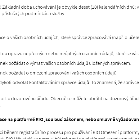
 Základní doba uchovávání je obvykle deset (10) kalendářních dnů; vše
 v příslušných podmínkách služby.
e o vašich osobních údajích, které správce zpracovává (např. o účele
ou opravu nepřesných nebo neúplných osobních údajů, které se vás t
ínek požádat o výmaz vašich osobních údajů uložených správcem.
nek požádat o omezení zpracování vašich osobních údajů.
kdykoli odvolat kontaktováním správce údajů. To znamená, že správce
ost u dozorového úřadu. Obecně se můžete obrátit na dozorový úřad 
.
race na platformě RIO jsou buď zákonem, nebo smluvně vyžadovan
 během registračního procesu pro používání RIO Omezení platformy z
t. RIO Uživatelé se nemusí být schopni na platformě zaregistrovat, a