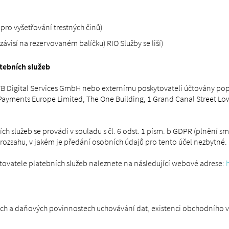
pro vyšetřování trestných činů)
 závisí na rezervovaném balíčku) RIO Služby se liší)
tebních služeb
 Digital Services GmbH nebo externímu poskytovateli účtovány popla
 Payments Europe Limited, The One Building, 1 Grand Canal Street Lowe
ch služeb se provádí v souladu s čl. 6 odst. 1 písm. b GDPR (plnění
rozsahu, v jakém je předání osobních údajů pro tento účel nezbytné.
tovatele platebních služeb naleznete na následující webové adrese:
 a daňových povinnostech uchovávání dat, existenci obchodního vztahu