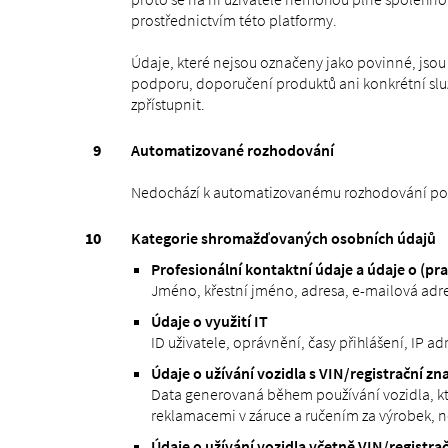
prostřednictvím této platformy.
Údaje, které nejsou označeny jako povinné, js
podporu, doporučení produktů ani konkrétní služby
zpřístupnit.
Automatizované rozhodování
Nedochází k automatizovanému rozhodování podle
Kategorie shromažďovaných osobních údajů
Profesionální kontaktní údaje a údaje o (pra
Jméno, křestní jméno, adresa, e-mailová adres
Údaje o využití IT
ID uživatele, oprávnění, časy přihlášení, IP ad
Údaje o užívání vozidla s VIN/registrační 
Data generovaná během používání vozidla, která
reklamacemi v záruce a ručením za výrobek, n
Údaje o užívání vozidla včetně VIN/registrač