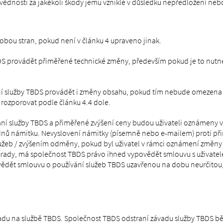
ědnosti za jakékoli škody jemu vzniklé v důsledku nepředložení ne
obou stran, pokud není v článku 4 upraveno jinak.
S provádět přiměřené technické změny, především pokud je to nutné
služby TBDS provádět i změny obsahu, pokud tím nebude omezena nabí
ozporovat podle článku 4.4 dole.
ní služby TBDS a přiměřené zvýšení ceny budou uživateli oznámeny 
ýdnů námitku. Nevyslovení námitky (písemně nebo e-mailem) proti při
užeb / zvýšením odměny, pokud byl uživatel v rámci oznámení změny 
hrady, má společnost TBDS právo ihned vypovědět smlouvu s uživatel
ědět smlouvu o používání služeb TBDS uzavřenou na dobu neurčitou, p
adu na službě TBDS. Společnost TBDS odstraní závadu služby TBDS b