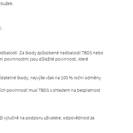
služeb.
i.
 nedbalostí. Za škody způsobené nedbalostí TBDS nebo
 povinnostmi jsou důležité povinnosti, které
ídatelné škody, nejvýše však na 100 % roční odměny.
dních povinností musí TBDS s ohledem na bezplatnost
uží výlučně na podporu uživatele; odpovědnost za