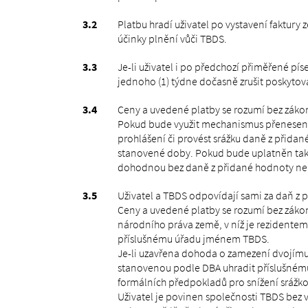
Platbu hradí uživatel po vystavení faktur
účinky plnění vůči TBDS.
Je-li uživatel i po předchozí přiměřené 
jednoho (1) týdne dočasně zrušit poskytová
Ceny a uvedené platby se rozumí bez zák
Pokud bude využit mechanismus přenesení
prohlášení či provést srážku daně z přid
stanovené doby. Pokud bude uplatněn tako
dohodnou bez daně z přidané hodnoty neb
Uživatel a TBDS odpovídají sami za daň z pří
Ceny a uvedené platby se rozumí bez záko
národního práva země, v níž je rezidentem
příslušnému úřadu jménem TBDS.
Je-li uzavřena dohoda o zamezení dvojímu z
stanovenou podle DBA uhradit příslušnému 
formálních předpokladů pro snížení srážkov
Uživatel je povinen společnosti TBDS bez