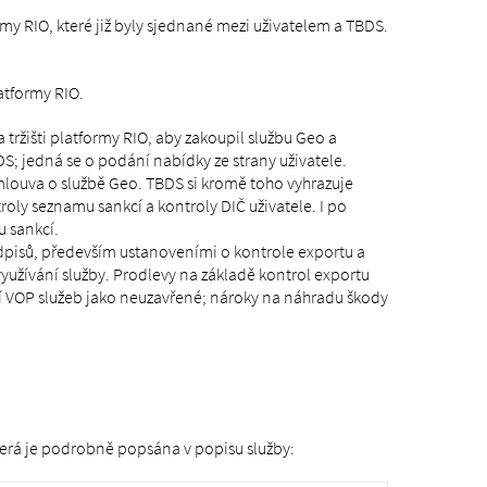
my RIO, které již byly sjednané mezi uživatelem a TBDS.
atformy RIO.
a tržišti platformy RIO, aby zakoupil službu Geo a
S; jedná se o podání nabídky ze strany uživatele.
smlouva o službě Geo. TBDS si kromě toho vyhrazuje
oly seznamu sankcí a kontroly DIČ uživatele. I po
u sankcí.
dpisů, především ustanoveními o kontrole exportu a
yužívání služby. Prodlevy na základě kontrol exportu
tí VOP služeb jako neuzavřené; nároky na náhradu škody
terá je podrobně popsána v popisu služby: