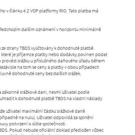
ého v článku 4.2 VOP platformy RIO. Tato platba má
 předchozím dalším oznámení v horizontu minimálně
ze strany TBDS vyúčtovány k dohodnuté platbě.
které je příjemce platby nebo dodávky povinen podat
o provést srážku u příslušného daňového úřadu během
ezávisle na tom se ceny a platby v obou případech
uvně dohodnuté ceny bez dalších srážek.
zákonné srážkové dani, nesmí uživatel podle
 uhradit k dohodnuté platbě TBDS na vlastní náklady
ůže uživatel maximální částku srážkové daně
řípadně na nulu). Uživatel odpovídá za splnění
uvy potvrzení o sídle společnosti.
TBDS. Pokud nebude oficiální doklad předložen vůbec