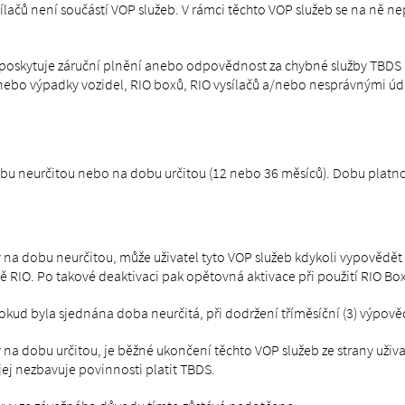
lačů není součástí VOP služeb.
V rámci těchto VOP služeb se na ně ne
eposkytuje záruční plnění anebo odpovědnost za chybné služby TBDS (
bo výpadky vozidel, RIO boxů, RIO vysílačů a/nebo nesprávnými údaj
u neurčitou nebo na dobu určitou (12 nebo 36 měsíců). Dobu platnosti
 na dobu neurčitou, může uživatel tyto VOP služeb kdykoli vypovědět 
 RIO. Po takové deaktivaci pak opětovná aktivace při použití RIO Box
ud byla sjednána doba neurčitá, při dodržení tříměsíční (3) výpově
 na dobu určitou, je běžné ukončení těchto VOP služeb ze strany uživ
 jej nezbavuje povinnosti platit TBDS.