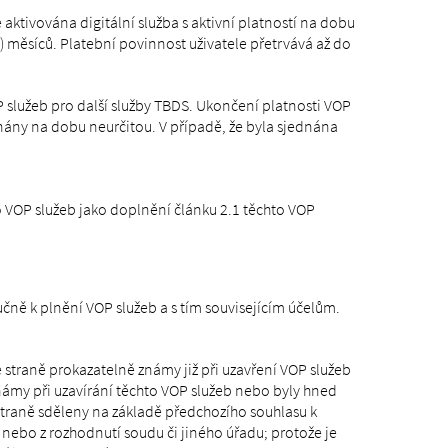
ktivována digitální služba s aktivní platností na dobu
6) měsíců. Platební povinnost uživatele přetrvává až do
 služeb pro další služby TBDS. Ukončení platnosti VOP
dnány na dobu neurčitou. V případě, že byla sjednána
to VOP služeb jako doplnění článku 2.1 těchto VOP
učně k plnění VOP služeb a s tím souvisejícím účelům.
 straně prokazatelně známy již při uzavření VOP služeb
známy při uzavírání těchto VOP služeb nebo byly hned
straně sděleny na základě předchozího souhlasu k
 nebo z rozhodnutí soudu či jiného úřadu; protože je