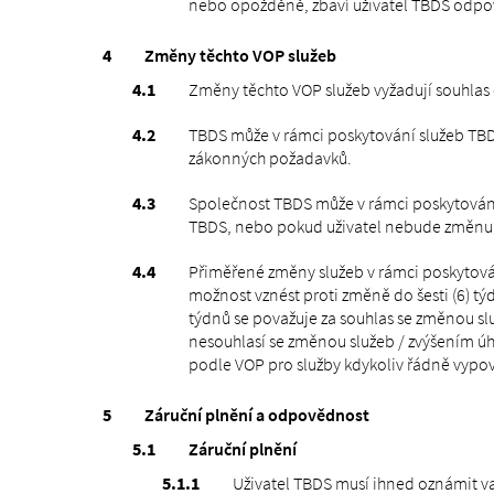
nebo opožděně, zbaví uživatel TBDS odpov
Změny těchto VOP služeb
Změny těchto VOP služeb vyžadují souhlas 
TBDS může v rámci poskytování služeb TBD
zákonných požadavků.
Společnost TBDS může v rámci poskytování 
TBDS, nebo pokud uživatel nebude změnu r
Přiměřené změny služeb v rámci poskytová
možnost vznést proti změně do šesti (6) t
týdnů se považuje za souhlas se změnou sl
nesouhlasí se změnou služeb / zvýšením ú
podle VOP pro služby kdykoliv řádně vypov
Záruční plnění a odpovědnost
Záruční plnění
Uživatel TBDS musí ihned oznámit v