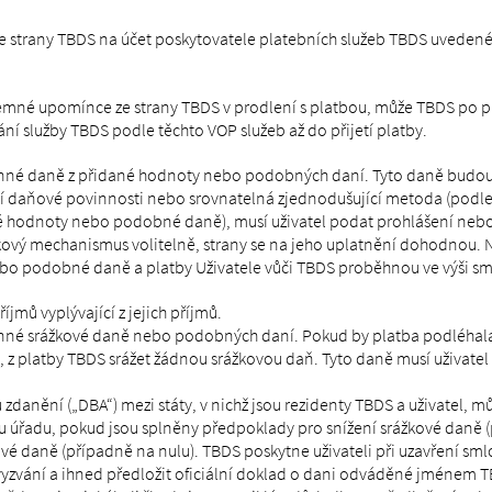
y ze strany TBDS na účet poskytovatele platebních služeb TBDS uveden
písemné upomínce ze strany TBDS v prodlení s platbou, může TBDS po
ní služby TBDS podle těchto VOP služeb až do přijetí platby.
onné daně z přidané hodnoty nebo podobných daní. Tyto daně budou 
 daňové povinnosti nebo srovnatelná zjednodušující metoda (podle 
ané hodnoty nebo podobné daně), musí uživatel podat prohlášení neb
vý mechanismus volitelně, strany se na jeho uplatnění dohodnou. N
o podobné daně a platby Uživatele vůči TBDS proběhnou ve výši sml
jmů vyplývající z jejich příjmů.
nné srážkové daně nebo podobných daní. Pokud by platba podléhala 
, z platby TBDS srážet žádnou srážkovou daň. Tyto daně musí uživatel
danění („DBA“) mezi státy, v nichž jsou rezidenty TBDS a uživatel, m
úřadu, pokud jsou splněny předpoklady pro snížení srážkové daně (p
é daně (případně na nulu). TBDS poskytne uživateli při uzavření smlo
 vyzvání a ihned předložit oficiální doklad o dani odváděné jménem 