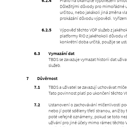
Právo na okamžité vypovězení smlo
Důležitými důvody pro mimořádné ukon
určitou, nebo jakákoli jiná změna vla
prokázání důvodu výpovědi. Vyřízení 
Výpověď těchto VOP služeb z jakéhok
platformy RIO z jakéhokoli důvodu v
konkrétní doba určitá, použije se us
Vymazání dat
TBDS se zavazuje vymazat historii dat uživ
služeb.
Důvěrnost
TBDS a uživatel se zavazují uchovávat mlče
Tato povinnost platí po ukončení těchto VOP
Ustanovení o zachovávání mlčenlivosti podl
nebo jí poté sděleny třetí stranou, aniž b
poté veřejně oznámeny, pokud se toto neza
užívání pro jiné účely mimo rámec těchto V