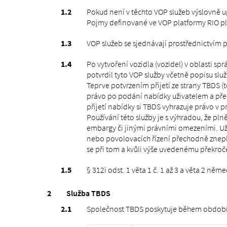
Pokud není v těchto VOP služeb výslovně up
Pojmy definované ve VOP platformy RIO pla
VOP služeb se sjednávají prostřednictvím 
Po vytvoření vozidla (vozidel) v oblasti spr
potvrdil tyto VOP služby včetně popisu sl
Teprve potvrzením přijetí ze strany TBDS (
právo po podání nabídky uživatelem a před
přijetí nabídky si TBDS vyhrazuje právo v 
Používání této služby je s výhradou, že 
embargy či jinými právními omezeními. Uži
nebo povolovacích řízení přechodně znepla
se při tom a kvůli výše uvedenému překročen
§ 312i odst. 1 věta 1 č. 1 až 3 a věta 2 n
Služba TBDS
Společnost TBDS poskytuje během období úč