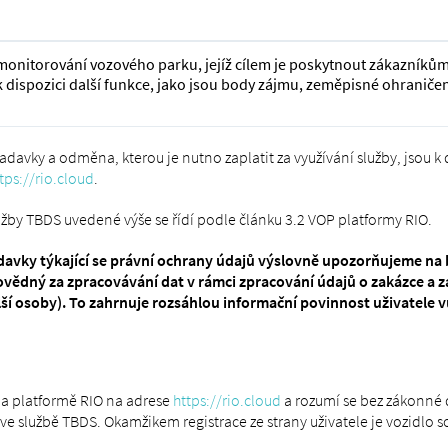
monitorování vozového parku, jejíž cílem je poskytnout zákazníkům
k dispozici další funkce, jako jsou body zájmu, zeměpisné ohraničen
žadavky a odměna, kterou je nutno zaplatit za využívání služby, jsou k 
tps://rio.cloud
.
užby TBDS uvedené výše se řídí podle článku 3.2 VOP platformy RIO.
vky týkající se právní ochrany údajů výslovně upozorňujeme na b
dný za zpracovávání dat v rámci zpracování údajů o zakázce a za
lší osoby). To zahrnuje rozsáhlou informační povinnost uživatele
 na platformě RIO na adrese
https://rio.cloud
a rozumí se bez zákonné d
e službě TBDS. Okamžikem registrace ze strany uživatele je vozidlo sou