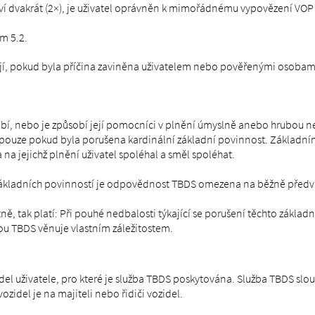
 dvakrát (2×), je uživatel oprávněn k mimořádnému vypovězení VOP 
em 5.2.
ují, pokud byla příčina zaviněna uživatelem nebo pověřenými osobam
sobí, nebo je způsobí její pomocníci v plnění úmyslně anebo hrubou
ouze pokud byla porušena kardinální základní povinnost. Základními
a jejichž plnění uživatel spoléhal a směl spoléhat.
to základních povinností je odpovědnost TBDS omezena na běžně předv
ě, tak platí: Při pouhé nedbalosti týkající se porušení těchto zákla
ou TBDS věnuje vlastním záležitostem.
el uživatele, pro které je služba TBDS poskytována. Služba TBDS slo
zidel je na majiteli nebo řidiči vozidel.