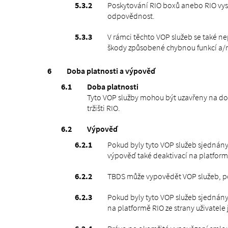
Poskytování RIO boxů anebo RIO vysí
odpovědnost.
V rámci těchto VOP služeb se také n
škody způsobené chybnou funkcí a/ne
Doba platnosti a výpověď
Doba platnosti
Tyto VOP služby mohou být uzavřeny na dob
tržišti RIO.
Výpověď
Pokud byly tyto VOP služeb sjednány
výpověď také deaktivací na platformě
TBDS může vypovědět VOP služeb, pok
Pokud byly tyto VOP služeb sjednány
na platformě RIO ze strany uživatele