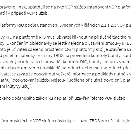
raveno jinak, uplatňují se na tyto VOP služeb ustanovení VOP platfor
tí i v případě VOP služeb.
platformy RIO podle ustanovení uvedených v článcích 2.1 a 2.3 VOP pl
ávy RIO na platformě RIO musí uživatel kliknout na příslušné tlačítko n
užby. Ukončením objednávky se ještě nejedná o uzavření smlouvy s TBD
toto je uživateli sděleno prostřednictvím platformy RIO) je uzavřena 
 přijetím nabídky ze strany TBDS na provedení kontroly bonity, kontr
pravidelných intervalech provádět kontrolu DIČ, bonity anebo seznam
plnění nebude omezeno na základě národních nebo mezinárodních pře
vatel se zavazuje poskytnout veškeré informace a podklady nutné k v
tňují poskytování služeb. Nejsou-li udělena příslušná povolení, pla
í lhůty vylučují.
ěmeckého občanského zákoníku neplatí při uzavření těchto VOP služeb.
innosti těchto VOP služeb následující službu TBDS pro uživatele, k