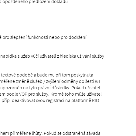
bo opožděného předložení dokladu.
 pro zlepšení funkčnosti nebo pro dodržení
dka služeb vůči uživateli z hlediska užívání služby
v textové podobě a bude mu při tom poskytnuta
měřené změně služeb / zvýšení odměny do šesti (6)
upozorněn na tyto právní důsledky. Pokud uživatel
em podle VOP pro služby. Kromě toho může uživatel
říp. deaktivovat svou registraci na platformě RIO.
ěhem přiměřené lhůty. Pokud se odstraněná závada