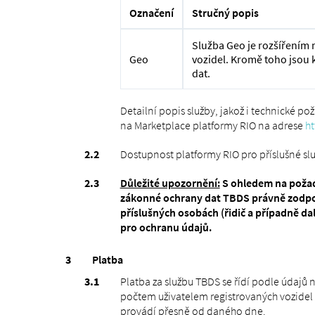
Označení
Stručný popis
Služba Geo je rozšířením 
Geo
vozidel. Kromě toho jsou 
dat.
Detailní popis služby, jakož i technické po
na Marketplace platformy RIO na adrese
ht
Dostupnost platformy RIO pro příslušné sl
Důležité upozornění:
S ohledem na požada
zákonné ochrany dat TBDS právně zodpově
příslušných osobách (řidič a případně da
pro ochranu údajů.
Platba
Platba za službu TBDS se řídí podle údajů
počtem uživatelem registrovaných vozidel v
provádí přesně od daného dne.