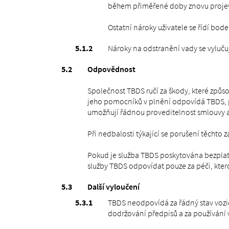
během přiměřené doby znovu projeví
Ostatní nároky uživatele se řídí bod
Nároky na odstranění vady se vyluč
Odpovědnost
Společnost TBDS ručí za škody, které způ
jeho pomocníků v plnění odpovídá TBDS, p
umožňují řádnou proveditelnost smlouvy a n
Při nedbalosti týkající se porušení těch
Pokud je služba TBDS poskytována bezplatn
služby TBDS odpovídat pouze za péči, kter
Další vyloučení
TBDS neodpovídá za řádný stav vozid
dodržování předpisů a za používání vo