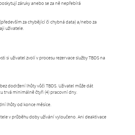
poskytují záruky anebo se za ně nepřebírá
především za chybějící či chybná data) a/nebo za
i uživatele.
 si uživatel zvolí v procesu rezervace služby TBDS na
bez dodržení lhůty vůči TBDS. Uživatel může dát
u trvá minimálně čtyři (4) pracovní dny.
dní lhůty od konce měsíce.
atele v průběhu doby užívání vyloučeno. Ani deaktivace