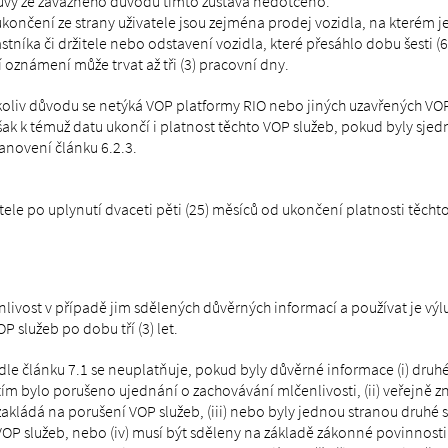
uvy ze závažného důvodu tímto zůstává nedotčeno.
čení ze strany uživatele jsou zejména prodej vozidla, na kterém je a
stníka či držitele nebo odstavení vozidla, které přesáhlo dobu šesti (
oznámení může trvat až tři (3) pracovní dny.
oliv důvodu se netýká VOP platformy RIO nebo jiných uzavřených VOP
šak k témuž datu ukončí i platnost těchto VOP služeb, pokud byly sje
tanovení článku 6.2.3.
atele po uplynutí dvaceti pěti (25) měsíců od ukončení platnosti těch
nlivost v případě jim sdělených důvěrných informací a používat je výl
 služeb po dobu tří (3) let.
e článku 7.1 se neuplatňuje, pokud byly důvěrné informace (i) druhé
y tím bylo porušeno ujednání o zachovávání mlčenlivosti, (ii) veřejně 
kládá na porušení VOP služeb, (iii) nebo byly jednou stranou druhé 
OP služeb, nebo (iv) musí být sděleny na základě zákonné povinnosti