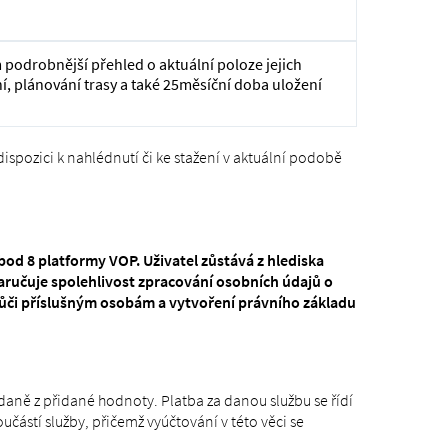
 podrobnější přehled o aktuální poloze jejich
í, plánování trasy a také 25měsíční doba uložení
dispozici k nahlédnutí či ke stažení v aktuální podobě
od 8 platformy VOP. Uživatel zůstává z hlediska
ručuje spolehlivost zpracování osobních údajů o
 vůči příslušným osobám a vytvoření právního základu
aně z přidané hodnoty. Platba za danou službu se řídí
částí služby, přičemž vyúčtování v této věci se