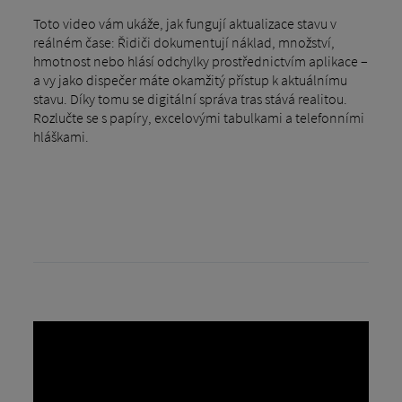
Toto video vám ukáže, jak fungují aktualizace stavu v
reálném čase: Řidiči dokumentují náklad, množství,
hmotnost nebo hlásí odchylky prostřednictvím aplikace –
a vy jako dispečer máte okamžitý přístup k aktuálnímu
stavu. Díky tomu se digitální správa tras stává realitou.
Rozlučte se s papíry, excelovými tabulkami a telefonními
hláškami.