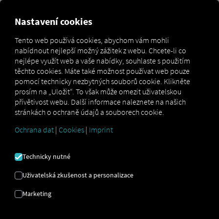
Nastavení cookies
Efektivní komunikace mezi
Tento web používá cookies, abychom vám mohli
dispečerem a řidiči
nabídnout nejlepší možný zážitek z webu. Chcete-li co
nejlépe využít web a vaše nabídky, souhlaste s použitím
těchto cookies. Máte také možnost používat web pouze
Díky Order Communication máte vždy jasný přehled o
pomocí technicky nezbytných souborů cookie. Klikněte
svých objednávkách
– jednoduše, digitálně a
prosím na „Uložit“. To však může omezit uživatelskou
transparentně. Řešení propojuje dispečery a řidiče v
přívětivost webu. Další informace naleznete na našich
reálném čase, snižuje počet dotazů a zajišťuje plynulé
stránkách o ochraně údajů a souborech cookie.
procesy v každodenním přepravním provozu. Ať už se
jedná o přenos objednávek, aktualizace stavu nebo
Ochrana dat
|
Cookies
|
Imprint
funkci chatu: RIO zrychluje, bezpečnější a
transparentnější komunikaci v celém dodavatelském
řetězci.
Technicky nutné
Uživatelská zkušenost a personalizace
Marketing