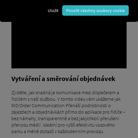
Uložit
Povolit všechny soubory cookie
Vytváření a směrování objednávek
Zjistěte, jak snadná je komunikace mezi dispečerem a
řidičem s naší službou. V tomto videu vám ukážeme jak.
RIO Order Communication Přenáší podrobnosti o
zájezdech a objednávkách přímo do aplikace pro řidiče –
bez námahy, transparentně a bez jakýchkoli přerušení
přenosu médií. Ideální pro vyšší efektivitu vozového
parku a méně dotazů v každodenním provozu.