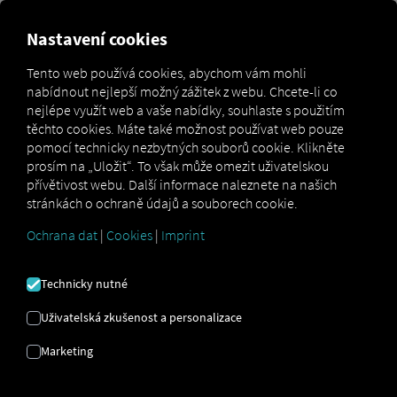
Nastavení cookies
Důležité informace pro Order
Tento web používá cookies, abychom vám mohli
Communication Zákazníci
nabídnout nejlepší možný zážitek z webu. Chcete-li co
nejlépe využít web a vaše nabídky, souhlaste s použitím
Přihlašovací údaje řidiče pro Pocket Driver
těchto cookies. Máte také možnost používat web pouze
Aplikace je k dispozici výhradně zákazníkům
pomocí technicky nezbytných souborů cookie. Klikněte
našeho systému správy obsahu Cartright.
Ptáme
prosím na „Uložit“. To však může omezit uživatelskou
se všech Order Communication Zákazníci by měli
přívětivost webu. Další informace naleznete na našich
používat přihlášení k zařízení. Funkce přihlášení
stránkách o ochraně údajů a souborech cookie.
řidiče bude k dispozici později.
Ochrana dat
|
Cookies
|
Imprint
Technicky nutné
Uživatelská zkušenost a personalizace
Marketing