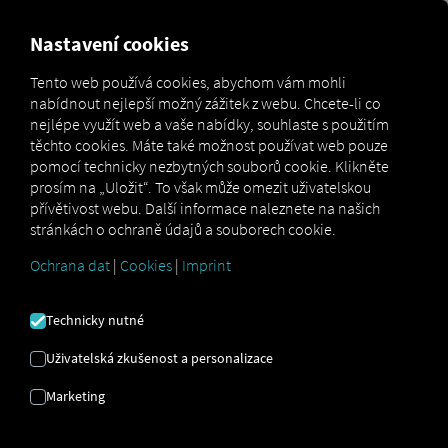
MARKETPLACE
PŘEHLED
Nastavení cookies
Tento web používá cookies, abychom vám mohli
nabídnout nejlepší možný zážitek z webu. Chcete-li co
Marketplace
Connectors
DAF Connect
nejlépe využít web a vaše nabídky, souhlaste s použitím
těchto cookies. Máte také možnost používat web pouze
pomocí technicky nezbytných souborů cookie. Klikněte
prosím na „Uložit“. To však může omezit uživatelskou
přívětivost webu. Další informace naleznete na našich
DAF CONNECT
stránkách o ochraně údajů a souborech cookie.
Ochrana dat
|
Cookies
|
Imprint
Integrace externího poskytovatele
Technicky nutné
Máte ve svém vozovém parku vozidla této
značky? Pak je propojte přímo s
Uživatelská zkušenost a personalizace
platformou RIO
a zobrazte jejich polohu
Marketing
na
mapě RIO
. Stačí vám účet
RIO
a
alespoň jedno kompatibilní vozidlo
, které
je již aktivní v druhém systému.