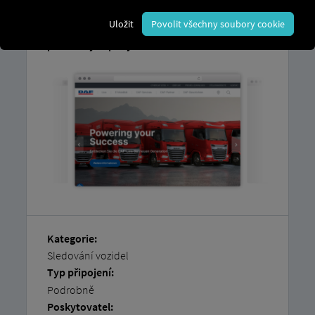
Vysvětlení, jak si
snadno propojit svá
Uložit
Povolit všechny soubory cookie
vozidla sami,
najdete v našich
podrobných pokynech.
Kategorie:
Sledování vozidel
Typ připojení:
Podrobně
Poskytovatel: