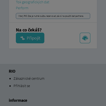
Tok geografických dat
Perform
Který RIO Zda je nutné službu rezervovat, závisí na použití dat partnera.
Na co čekáš?
RIO
Zákaznické centrum
Přihlásit se
informace