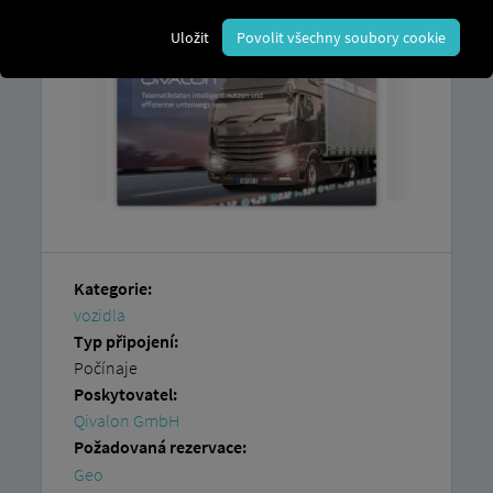
Uložit
Povolit všechny soubory cookie
Kategorie:
vozidla
Typ připojení:
Počínaje
Poskytovatel:
Qivalon GmbH
Požadovaná rezervace:
Geo