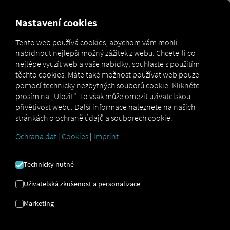
MARKETPLACE
PŘEHLED
Nastavení cookies
Tento web používá cookies, abychom vám mohli
nabídnout nejlepší možný zážitek z webu. Chcete-li co
Marketplace
Connectors
Dieselinspektor Connect
nejlépe využít web a vaše nabídky, souhlaste s použitím
těchto cookies. Máte také možnost používat web pouze
pomocí technicky nezbytných souborů cookie. Klikněte
prosím na „Uložit“. To však může omezit uživatelskou
přívětivost webu. Další informace naleznete na našich
DIESELINSPEKTOR
stránkách o ochraně údajů a souborech cookie.
PŘIPOJIT
Ochrana dat
|
Cookies
|
Imprint
Technicky nutné
Integrace externího poskytovatele
Uživatelská zkušenost a personalizace
Používáte již
Dieselinspektor
od
Qivalon
GmbH
? Pak si můžete
tuto službu rozšířit
Marketing
o data z našich služeb
. Stačí vám přístup k
platformě RIO
a účet u
Qivalon GmbH
.