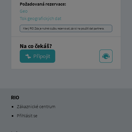
Požadovaná rezervace:
Geo
Tok geografických dat
Který RIO Zda je nutné službu rezervovat, závisí na použití dat partnera.
Na co čekáš?
RIO
Zákaznické centrum
Přihlásit se