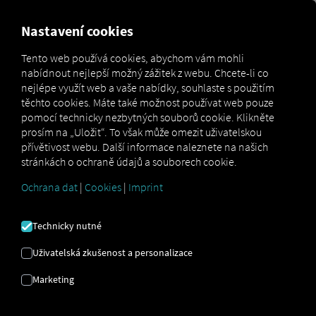
MARKETPLACE
PŘEHLED
Nastavení cookies
Tento web používá cookies, abychom vám mohli
nabídnout nejlepší možný zážitek z webu. Chcete-li co
Marketplace
Connectors
fleet.tech Connect
nejlépe využít web a vaše nabídky, souhlaste s použitím
těchto cookies. Máte také možnost používat web pouze
pomocí technicky nezbytných souborů cookie. Klikněte
prosím na „Uložit“. To však může omezit uživatelskou
přívětivost webu. Další informace naleznete na našich
FLEET.TECH PŘIPOJIT
stránkách o ochraně údajů a souborech cookie.
Ochrana dat
|
Cookies
|
Imprint
Integrace externího poskytovatele
Technicky nutné
Používáte produkt
fleet.tech
od našeho
partnera
LOSTnFOUND
? Pak propojte svá
Uživatelská zkušenost a personalizace
vozidla přímo s
platformou RIO
a zobrazte
Marketing
jejich polohu na
mapě RIO
. Stačí vám účet
RIO
a alespoň jedno kompatibilní vozidlo,
které je
již u fleet.tech zaregistrováno.