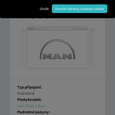
Vysvětlení, jak si
snadno propojit svá
Uložit
Povolit všechny soubory cookie
vozidla sami,
najdete v našich
podrobných pokynech.
Typ připojení:
Podrobně
Poskytovatel:
MAN Truck & Bus
Podrobné pokyny: