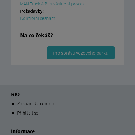
MAN Truck & Bus Nástupní proces
Požadavky:
Kontrolní seznam
Na co čekáš?
Pro správu vozového parku
RIO
Zákaznické centrum
Přihlásit se
informace