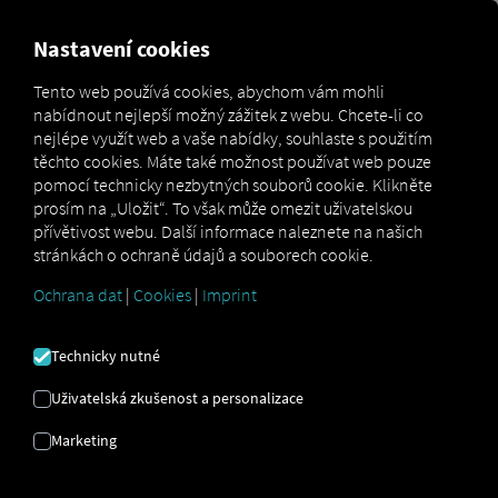
MARKETPLACE
PŘEHLED
Nastavení cookies
Tento web používá cookies, abychom vám mohli
nabídnout nejlepší možný zážitek z webu. Chcete-li co
MAN
MAN
nejlépe využít web a vaše nabídky, souhlaste s použitím
Marketplace
Connectors
DigitalServices
Connect
těchto cookies. Máte také možnost používat web pouze
pomocí technicky nezbytných souborů cookie. Klikněte
prosím na „Uložit“. To však může omezit uživatelskou
přívětivost webu. Další informace naleznete na našich
stránkách o ochraně údajů a souborech cookie.
MAN PŘIPOJIT
Ochrana dat
|
Cookies
|
Imprint
Integrace externího poskytovatele
Technicky nutné
Máte ve svém vozovém parku vozidla
MAN
?
Uživatelská zkušenost a personalizace
Pak je propojte přímo s
platformou RIO
a
Marketing
zobrazte jejich polohu na
mapě RIO
. Stačí
vám účet
RIO
a alespoň jedno
kompatibilní vozidlo
.