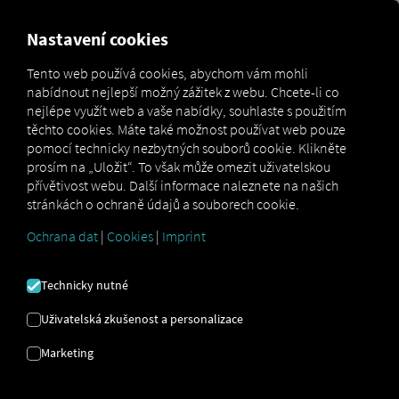
MARKETPLACE
PŘEHLED
Nastavení cookies
Tento web používá cookies, abychom vám mohli
nabídnout nejlepší možný zážitek z webu. Chcete-li co
Marketplace
Connectors
NIC-place Connect
nejlépe využít web a vaše nabídky, souhlaste s použitím
těchto cookies. Máte také možnost používat web pouze
pomocí technicky nezbytných souborů cookie. Klikněte
prosím na „Uložit“. To však může omezit uživatelskou
přívětivost webu. Další informace naleznete na našich
NIC-PLACE CONNECT
stránkách o ochraně údajů a souborech cookie.
Ochrana dat
|
Cookies
|
Imprint
Integrace externího poskytovatele
Technicky nutné
Používáte již produkt
NIC-Place
od
NIC
GmbH
? Pak můžete
tuto službu rozšířit o
Uživatelská zkušenost a personalizace
data z našich služeb
. Stačí vám přístup k
Marketing
platformě RIO
a účet u
NIC GmbH
.