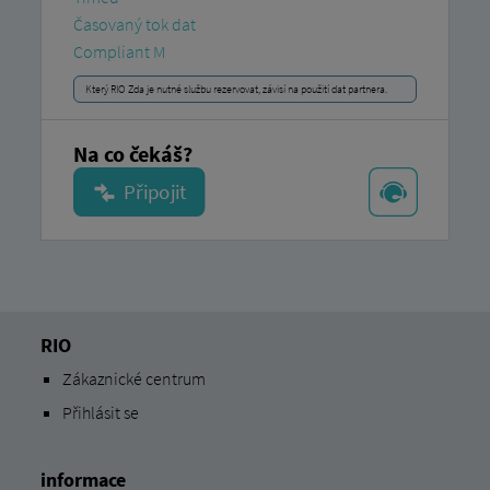
Časovaný tok dat
Compliant M
Který RIO Zda je nutné službu rezervovat, závisí na použití dat partnera.
Na co čekáš?
RIO
Zákaznické centrum
Přihlásit se
informace