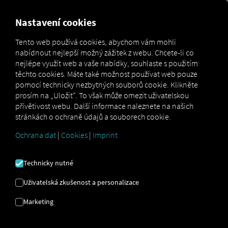
MARKETPLACE
PŘEHLED
Nastavení cookies
Tento web používá cookies, abychom vám mohli
nabídnout nejlepší možný zážitek z webu. Chcete-li co
Marketplace
Connectors
OPTAC3 Connect
nejlépe využít web a vaše nabídky, souhlaste s použitím
těchto cookies. Máte také možnost používat web pouze
pomocí technicky nezbytných souborů cookie. Klikněte
prosím na „Uložit“. To však může omezit uživatelskou
přívětivost webu. Další informace naleznete na našich
OPTAC3 CONNECT
stránkách o ochraně údajů a souborech cookie.
Ochrana dat
|
Cookies
|
Imprint
Integrace externího poskytovatele
Technicky nutné
Používáte již produkt
OPTAC 3
od našeho
partnera
Stoneridge Electronics Ltd
? Pak
Uživatelská zkušenost a personalizace
si můžete
tuto službu rozšířit o data z
Marketing
našich služeb
. Stačí vám přístup k
platformě RIO
a účet u
Stoneridge
Electronics Ltd