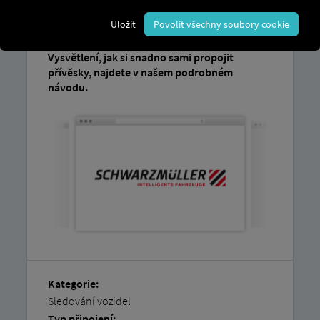
alespoň jeden kompatibilní přívěs
, který je již
aktivní u Schwarzmüller Intelligent Telematics
Uložit
Povolit všechny soubory cookie
SWIT.
Vysvětlení, jak si snadno sami propojit
přívěsky, najdete v našem podrobném
návodu.
Kategorie:
Sledování vozidel
Typ připojení: