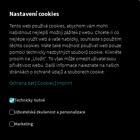
MARKETPLACE
PŘEHLED
Nastavení cookies
Tento web používá cookies, abychom vám mohli
nabídnout nejlepší možný zážitek z webu. Chcete-li co
Marketplace
Connectors
Schwarzmüller Connect
nejlépe využít web a vaše nabídky, souhlaste s použitím
těchto cookies. Máte také možnost používat web pouze
pomocí technicky nezbytných souborů cookie. Klikněte
prosím na „Uložit“. To však může omezit uživatelskou
přívětivost webu. Další informace naleznete na našich
SCHWARZMÜLLER
stránkách o ochraně údajů a souborech cookie.
PŘIPOJIT
Ochrana dat
|
Cookies
|
Imprint
Technicky nutné
Integrace externího poskytovatele
Uživatelská zkušenost a personalizace
Máte ve svém vozovém parku přívěsy od našeho
partnera
Schwarzmüller
? Pak je propojte
Marketing
přímo s
platformou RIO
a zobrazte jejich
polohu na
mapě RIO
. Stačí vám účet
RIO
a