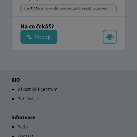
Který RIO Zda je nutné službu rezervovat, závisí na použití dat partnera.
Na co čekáš?
RIO
Zákaznické centrum
Přihlásit se
informace
Rada
Kontakt