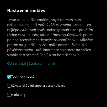
MARKETPLACE
PŘEHLED
Nastavení cookies
Tento web používá cookies, abychom vám mohli
nabídnout nejlepší možný zážitek z webu. Chcete-li co
Marketplace
Connectors
SHIPPEO Connect
nejlépe využít web a vaše nabídky, souhlaste s použitím
těchto cookies. Máte také možnost používat web pouze
pomocí technicky nezbytných souborů cookie. Klikněte
prosím na „Uložit“. To však může omezit uživatelskou
přívětivost webu. Další informace naleznete na našich
SHIPPEO CONNECT
stránkách o ochraně údajů a souborech cookie.
Ochrana dat
|
Cookies
|
Imprint
Integrace externího poskytovatele
Technicky nutné
Již využíváte služeb našeho partnera
SHIPPEO SAS
? Pak si můžete
tuto službu
Uživatelská zkušenost a personalizace
rozšířit o data z našich služeb
. Stačí vám
Marketing
přístup k
platformě RIO
a účet u
SHIPPEO
SAS
.