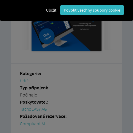
Uložit
Povolit všechny soubory cookie
Kategorie:
řidič
Typ připojení:
Počínaje
Poskytovatel:
TachoEASY AG
Požadovaná rezervace:
Compliant M