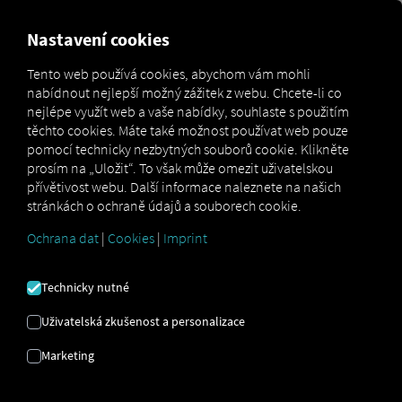
MARKETPLACE
PŘEHLED
Nastavení cookies
Tento web používá cookies, abychom vám mohli
nabídnout nejlepší možný zážitek z webu. Chcete-li co
Marketplace
Connectors
tacholog² Connect
nejlépe využít web a vaše nabídky, souhlaste s použitím
těchto cookies. Máte také možnost používat web pouze
pomocí technicky nezbytných souborů cookie. Klikněte
prosím na „Uložit“. To však může omezit uživatelskou
přívětivost webu. Další informace naleznete na našich
TACHOLOG² CONNECT
stránkách o ochraně údajů a souborech cookie.
Ochrana dat
|
Cookies
|
Imprint
Integrace externího poskytovatele
Technicky nutné
2
Používáte již produkt
tacholog
od
TachoEASY AG
? Pak si můžete
tuto službu
Uživatelská zkušenost a personalizace
rozšířit o data z našich služeb
. Stačí vám
Marketing
přístup k
platformě RIO
a účet u
TachoEASY AG
.