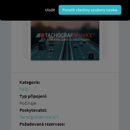
Tachografservice A/S
.
Uložit
Povolit všechny soubory cookie
Kategorie:
řidič
Typ připojení:
Počínaje
Poskytovatel:
Tachografservice A/S
Požadovaná rezervace: