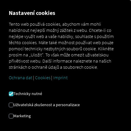
MARKETPLACE
PŘEHLED
Nastavení cookies
Tento web používá cookies, abychom vám mohli
nabídnout nejlepší možný zážitek z webu. Chcete-li co
Marketplace
Connectors
TachoManagement Connect
nejlépe využít web a vaše nabídky, souhlaste s použitím
těchto cookies. Máte také možnost používat web pouze
pomocí technicky nezbytných souborů cookie. Klikněte
prosím na „Uložit“. To však může omezit uživatelskou
přívětivost webu. Další informace naleznete na našich
TACHOMANAGEMENT
stránkách o ochraně údajů a souborech cookie.
CONNECT
Ochrana dat
|
Cookies
|
Imprint
Technicky nutné
Integrace externího poskytovatele
Uživatelská zkušenost a personalizace
Již používáte
TachoManagement-Service
od
Tachografservice A/S
? Pak
si ji můžete
Marketing
rozšířit o data z našich služeb
. Stačí vám
přístup k
platformě RIO
a účet u