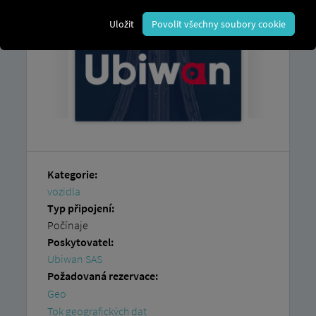
Uložit
Povolit všechny soubory cookie
Kategorie:
vozidla
Typ připojení:
Počínaje
Poskytovatel:
Ubiwan SAS
Požadovaná rezervace:
Geo
Tok geografických dat