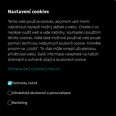
MARKETPLACE
PŘEHLED
Nastavení cookies
Tento web používá cookies, abychom vám mohli
nabídnout nejlepší možný zážitek z webu. Chcete-li co
Marketplace
Connectors
Ubiwan Connect
nejlépe využít web a vaše nabídky, souhlaste s použitím
těchto cookies. Máte také možnost používat web pouze
pomocí technicky nezbytných souborů cookie. Klikněte
prosím na „Uložit“. To však může omezit uživatelskou
přívětivost webu. Další informace naleznete na našich
UBISOFT CONNECT
stránkách o ochraně údajů a souborech cookie.
Ochrana dat
|
Cookies
|
Imprint
Integrace externího poskytovatele
Technicky nutné
Již využíváte služby
Ubiwan SAS
? Pak si
můžete
tuto službu rozšířit o data z
Uživatelská zkušenost a personalizace
našich služeb
. Vše, co potřebujete, je
Marketing
přístup k
platformě RIO
a účet
Ubiwan SAS
.