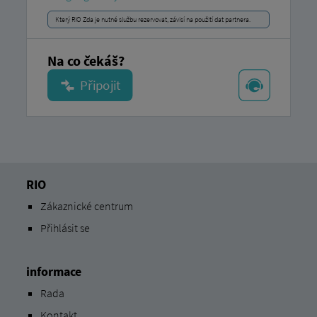
Který RIO Zda je nutné službu rezervovat, závisí na použití dat partnera.
Na co čekáš?
RIO
Zákaznické centrum
Přihlásit se
informace
Rada
Kontakt