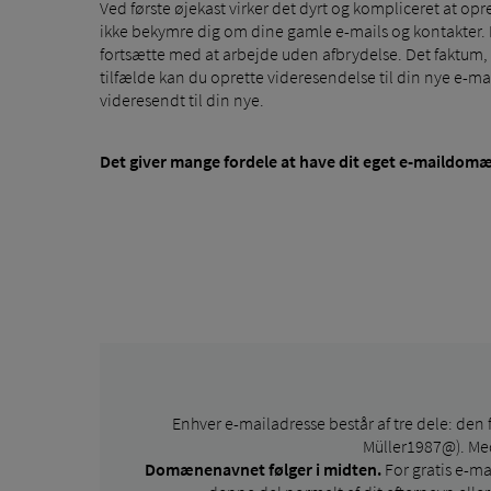
Ved første øjekast virker det dyrt og kompliceret at o
ikke bekymre dig om dine gamle e-mails og kontakter. Ma
fortsætte med at arbejde uden afbrydelse. Det faktum, a
tilfælde kan du oprette videresendelse til din nye e-ma
videresendt til din nye.
Det giver mange fordele at have dit eget e-maildomæ
Enhver e-mailadresse består af tre dele: den f
Müller1987@). Med
Domænenavnet følger i midten.
For gratis e-m