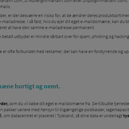
irmanavn.com, D.Müller@firmanavn.com eller Dispo@firmanavn.com). For
mails.
der, er der desværre en risiko for, at de ændrer deres produktsortime
e-mailadresse. I så fald, hvis du ejer dit eget e-maildomæne, kan du
teret at have den samme e-mailadresse permanent.
betalt udbyder er mindre sårbart over for spam, phishing og hackin
e er ofte forbundet med reklamer, der kan have en forstyrrende og upr
mæne hurtigt og nemt.
der,
som du vil købe dit eget e-maildomæne fra. De tilbudte tjeneste
 pakker variere med hensyn til tilgængelige postkasser, lagerkapacite
om datacentret er placeret i Tyskland, så dine data er underlagt
ty