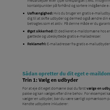
medarbejder eller type forespørgsel (f.eks. Info@f
kontaktpunkter på forhånd og sortere indgående e-
Uafhængighed:
Hvis du bruger en gratis e-mailudby
dig til at skifte udbyder og dermed også ændre din 
betragtes som et aktiv. På denne måde er du garan
Øget sikkerhed:
Et dedikeret e-maildomæne hos en 
gættede og ubeskyttede gratis e-mailadresser.
Reklamefri:
E-mailadresser fra gratis e-mailudbyder
Sådan opretter du dit eget e-maildo
Trin 1: Vælg en udbyder
For at eje dit eget domæne skal du først
vælge en udby
pakke og kan vælges efter dine behov. For eksempel kan
vælger en udbyder, bør du være særligt opmærksom på, 
Kendte udbydere inkluderer: