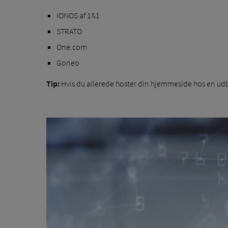
IONOS af 1&1
STRATO
One.com
Goneo
Tip:
Hvis du allerede hoster din hjemmeside hos en udb