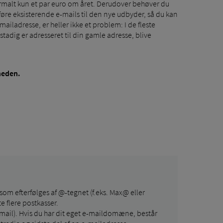
ormalt kun et par euro om året. Derudover behøver du
øre eksisterende e-mails til den nye udbyder, så du kan
iladresse, er heller ikke et problem: I de fleste
tadig er adresseret til din gamle adresse, blive
neden.
 som efterfølges af @-tegnet (f.eks. Max@ eller
 flere postkasser.
mail). Hvis du har dit eget e-maildomæne, består