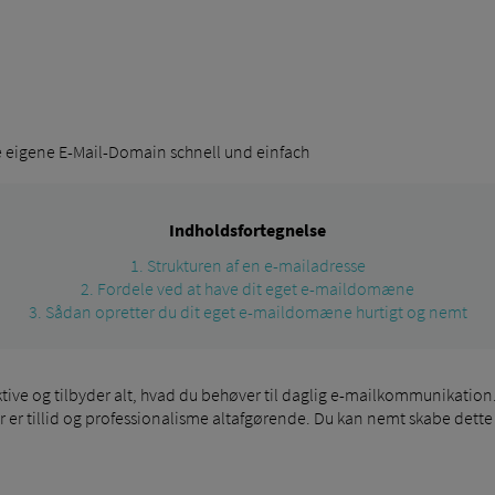
re eigene E-Mail-Domain schnell und einfach
Indholdsfortegnelse
1. Strukturen af ​​en e-mailadresse
2. Fordele ved at have dit eget e-maildomæne
3. Sådan opretter du dit eget e-maildomæne hurtigt og nemt
ve og tilbyder alt, hvad du behøver til daglig e-mailkommunikation. S
 Der er tillid og professionalisme altafgørende. Du kan nemt skabe det