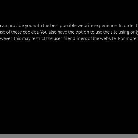
NERS
EXPERT KNOWLEDGE
DEMO
 can provide you with the best possible website experience. In order 
use of these cookies. You also have the option to use the site using on
owever, this may restrict the user-friendliness of the website. For more
BYDER | DIGITALISERING
ne hurtigt og nemt.