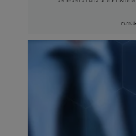
denne del normalt af dit efternavn elle
m.müll