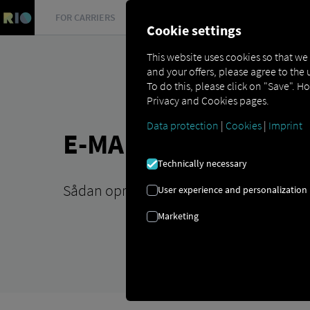
FOR CARRIERS
FOR SHIPPERS
FOR BUSINESS PART
Cookie settings
This website uses cookies so that we
and your offers, please agree to the 
To do this, please click on "Save". H
Privacy and Cookies pages.
Data protection
|
Cookies
|
Imprint
E-MAILDOMÆNE | UD
Technically necessary
Sådan opretter du dit eget e-maildomæ
User experience and personalization
Marketing