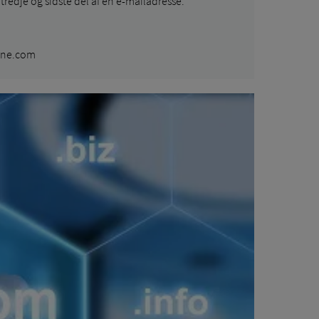
tredje og sidste del af en e-mailadresse.
æne.com