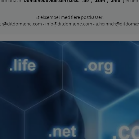
r firmanavn.
Domæneudvidelsen (f.eks. ".de", ".com", ".info")
er den 
Et eksempel med flere postkasser:
er@ditdomæne.com - info@ditdomæne.com - a.heinrich@ditdom