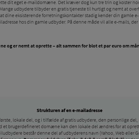
prette dit eget e-maildomæne. Det kræver dog kun tre trin og koster n
nge udbydere tilbyder en gratis tjeneste til hurtigt og nemt at overf
t dine eksisterende forretningskontakter stadig kender din gamle e-ma
iladresse hos din gamle udbyder. På denne måde vil alle e-mails, der s
ne og er nemt at oprette – alt sammen for blot et par euro om må
Strukturen af ​​en e-mailadresse
ørste, lokale del, og i tilfælde af gratis udbydere, den personlige del,
 et brugerdefineret domæne kan den lokale del ændres for at oprette
ailudbydere består denne del af udbyderens navn (Yahoo, Web eller G