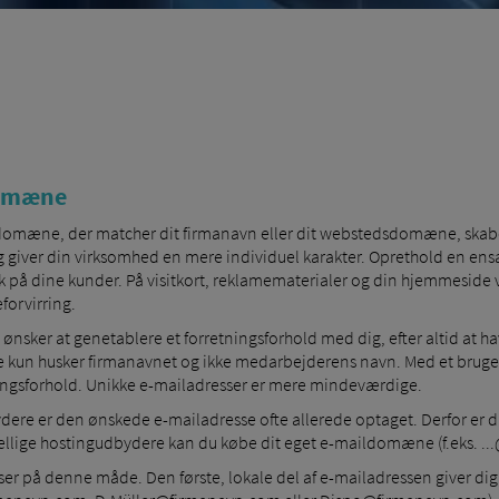
domæne
ldomæne, der matcher dit firmanavn eller dit webstedsdomæne, skabe
giver din virksomhed en mere individuel karakter. Oprethold en ensart
yk på dine kunder. På visitkort, reklamematerialer og din hjemmeside
orvirring.
nsker at genetablere et forretningsforhold med dig, efter altid at hav
 de kun husker firmanavnet og ikke medarbejderens navn. Med et bruge
ningsforhold. Unikke e-mailadresser er mere mindeværdige.
re er den ønskede e-mailadresse ofte allerede optaget. Derfor er du of
skellige hostingudbydere kan du købe dit eget e-maildomæne (f.eks. ..
er på denne måde. Den første, lokale del af e-mailadressen giver dig 