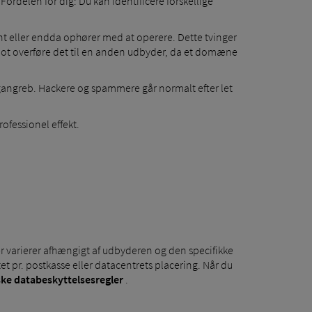
delen for dig: Du kan identificere forskellige
nt eller endda ophører med at operere. Dette tvinger
 blot overføre det til en anden udbyder, da et domæne
gangreb. Hackere og spammere går normalt efter let
ofessionel effekt.
r varierer afhængigt af udbyderen og den specifikke
t pr. postkasse eller datacentrets placering. Når du
ske databeskyttelsesregler
.