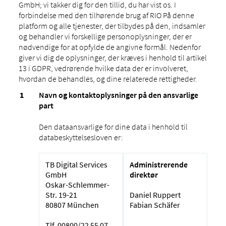
GmbH; vi takker dig for den tillid, du har vist os. I
forbindelse med den tilhørende brug af RIO På denne
platform og alle tjenester, der tilbydes på den, indsamler
og behandler vi forskellige personoplysninger, der er
nødvendige for at opfylde de angivne formål. Nedenfor
giver vi dig de oplysninger, der kræves i henhold til artikel
13 i GDPR, vedrørende hvilke data der er involveret,
hvordan de behandles, og dine relaterede rettigheder.
Navn og kontaktoplysninger på den ansvarlige
part
Den dataansvarlige for dine data i henhold til
databeskyttelsesloven er:
TB Digital Services
Administrerende
GmbH
direktør
Oskar-Schlemmer-
Str. 19-21
Daniel Ruppert
80807 München
Fabian Schäfer
Tlf. 00800/22 55 07