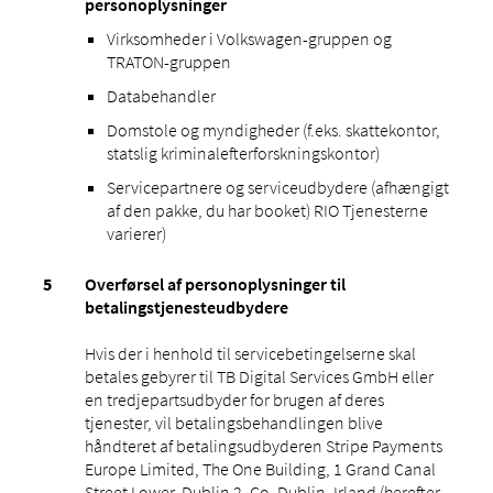
personoplysninger
Virksomheder i Volkswagen-gruppen og
TRATON-gruppen
Databehandler
Domstole og myndigheder (f.eks. skattekontor,
statslig kriminalefterforskningskontor)
Servicepartnere og serviceudbydere (afhængigt
af den pakke, du har booket) RIO Tjenesterne
varierer)
Overførsel af personoplysninger til
betalingstjenesteudbydere
Hvis der i henhold til servicebetingelserne skal
betales gebyrer til TB Digital Services GmbH eller
en tredjepartsudbyder for brugen af ​​deres
tjenester, vil betalingsbehandlingen blive
håndteret af betalingsudbyderen Stripe Payments
Europe Limited, The One Building, 1 Grand Canal
Street Lower, Dublin 2, Co. Dublin, Irland (herefter