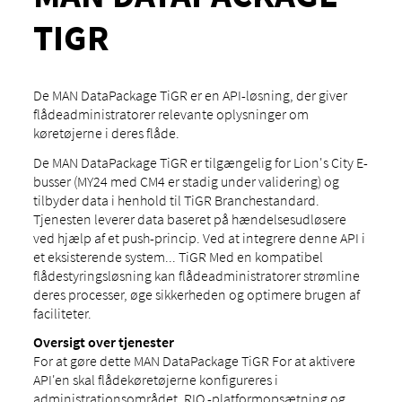
TIGR
De MAN DataPackage TiGR er en API-løsning, der giver
flådeadministratorer relevante oplysninger om
køretøjerne i deres flåde.
De MAN DataPackage TiGR er tilgængelig for Lion's City E-
busser (MY24 med CM4 er stadig under validering) og
tilbyder data i henhold til TiGR Branchestandard.
Tjenesten leverer data baseret på hændelsesudløsere
ved hjælp af et push-princip. Ved at integrere denne API i
et eksisterende system... TiGR Med en kompatibel
flådestyringsløsning kan flådeadministratorer strømline
deres processer, øge sikkerheden og optimere brugen af ​​
faciliteter.
Oversigt over tjenester
For at gøre dette MAN DataPackage TiGR For at aktivere
API'en skal flådekøretøjerne konfigureres i
administrationsområdet. RIO -platformopsætning og