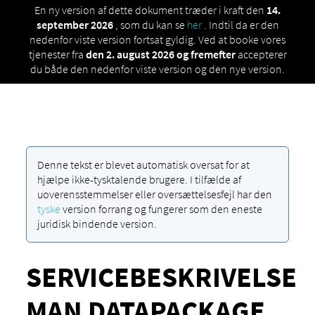
En ny version af dette dokument træder i kraft den
14.
september 2026
, som du kan se
her
. Indtil da er den
nedenfor viste version fortsat gyldig. Ved at booke vores
tjenester fra
den 2. august 2026 og fremefter
accepterer
du både den nedenfor viste version og den nye version.
Denne tekst er blevet automatisk oversat for at
hjælpe ikke-tysktalende brugere. I tilfælde af
uoverensstemmelser eller oversættelsesfejl har den
tyske
version forrang og fungerer som den eneste
juridisk bindende version.
SERVICEBESKRIVELSE
MAN DATAPACKAGE