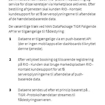
service for disse køretøjer via Marketplace aktiveres. Efter
bestilling af tjenesten skal kunden RIO - Kontakt
kundesupport for at få serveroplysningerne til afsendelse
af de hændelsesbaserede data.
De væsentlige træk ved MAN DataPackage TiGR Følgende
API'er er tilgængelige til flådestyring:
Dataene er tilgængelige via en push-baseret API
(der er ingen mobilapps eller dashboards tilknyttet
denne tjeneste).
Efter vellykket booking og tilsvarende registrering
på RIO - Kunden skal bruge markedspladsen RIO -
Kontakt kundesupport for at få
serveroplysningerne til afsendelse af push-
baserede data.
Dataene sendes ud efter et princip baseret på...
TiGR -Protokolhændelser streames til
flådestyringsserveren.