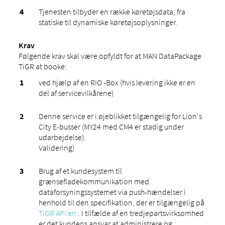
Tjenesten tilbyder en række køretøjsdata, fra
statiske til dynamiske køretøjsoplysninger.
Krav
Følgende krav skal være opfyldt for at MAN DataPackage
TiGR at booke:
ved hjælp af en RIO -Box (hvis levering ikke er en
del af servicevilkårene)
Denne service er i øjeblikket tilgængelig for Lion's
City E-busser (MY24 med CM4 er stadig under
udarbejdelse).
Validering)
Brug af et kundesystem til
grænsefladekommunikation med
dataforsyningssystemet via push-hændelser i
henhold til den specifikation, der er tilgængelig på
TiGR API'en
. I tilfælde af en tredjepartsvirksomhed
er det kundens ansvar at administrere og