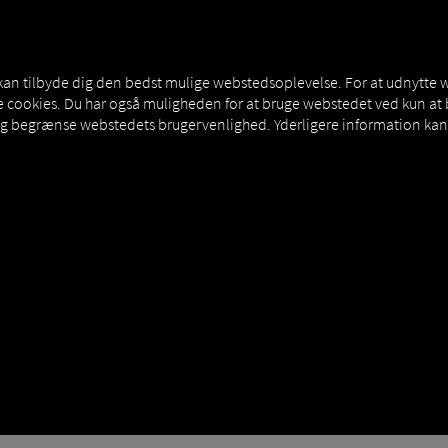
NERS
EXPERT KNOWLEDGE
DEMO
 kan tilbyde dig den bedst mulige webstedsoplevelse. For at udnytte 
sse cookies. Du har også muligheden for at bruge webstedet ved kun a
og begrænse webstedets brugervenlighed. Yderligere information kan 
R