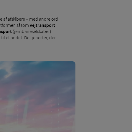
ne af afskibere – med andre ord
rtformer, såsom
vejtransport
nsport
(jernbaneselskaber).
il et andet. De tjenester, der