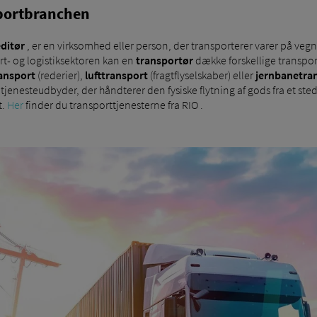
sportbranchen
ditør
, er en virksomhed eller person, der transporterer varer på veg
rt- og logistiksektoren kan en
transportør
dække forskellige transpo
ansport
(rederier),
lufttransport
(fragtflyselskaber) eller
jernbanetra
enesteudbyder, der håndterer den fysiske flytning af gods fra et sted t
t.
Her
finder du transporttjenesterne fra RIO .