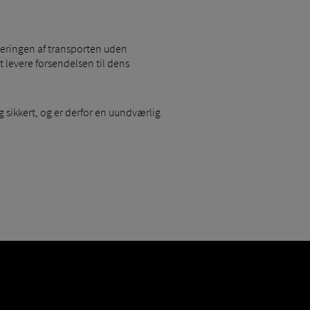
eringen af ​​transporten uden
at levere forsendelsen til dens
og sikkert, og er derfor en uundværlig