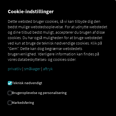
FOR CARRIERS
FOR SHIPPERS
FOR BUSINESS PART
Cookie-indstillinger
Dette websted bruger cookies, så vi kan tilbyde dig den
bedst mulige webstedsoplevelse. For at udnytte webstedet
Gesetzliche Fahrzeugprüfung: Abfahrtskontrolle
og dine tilbud bedst muligt, accepterer du brugen af ​​disse
Glossar
erklärt
cookies. Du har også muligheden for at bruge webstedet
ved kun at bruge de teknisk nødvendige cookies. Klik på
"Gem". Dette kan dog begrænse webstedets
brugervenlighed. Yderligere information kan findes på
KONTROL FØR
vores databeskyttelses- og cookies-sider.
privatliv
|
småkager
|
aftryk
AFGANG
Teknisk nødvendigt
Kontrollen før afgang
refererer til den
lovpligtige
Brugeroplevelse og personalisering
inspektion af et køretøj, som føreren udfører inden
rejsen påbegynder,
for at sikre køreklarhed og
Markedsføring
driftsklarhed. Det er især vigtigt inden for
erhvervsmæssig gods- og persontransport og er