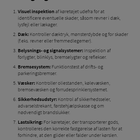
Visuel inspektion
af køretøjet udefra for at
identificere eventuelle skader, såsom revner i dæk,
lysfejl eller lækager.
Dæk:
Kontroller dæktryk, mønsterdybde og for skader
(f.eks. revner eller fremmedlegemer).
Belysnings- og signalsystemer:
Inspektion af
forlygter, blinklys, bremselygter og reflekser.
Bremsesystem:
Funktionstest af drifts- og
parkeringsbremser.
Væsker:
Kontroller oliestanden, kølevæsken,
bremsevæsken og forrudesprinklersystemet.
Sikkerhedsudstyr:
Kontrol af sikkerhedsseler,
advarselstrekant, førstehjælpskasse og om
nødvendigt brandslukker.
Lastsikring:
For køretøjer, der transporterer gods,
kontrolleres den korrekte fastgørelse af lasten for at
forhindre, at den glider eller falder under kørslen.