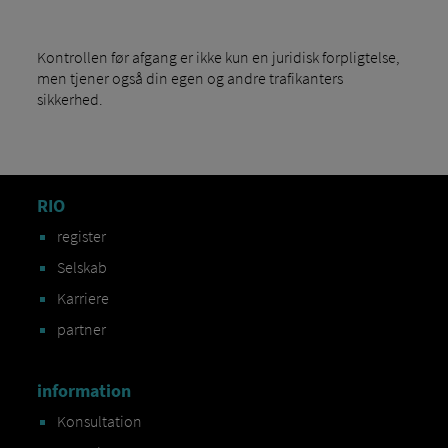
Kontrollen før afgang er ikke kun en juridisk forpligtelse,
men tjener også din egen og andre trafikanters
sikkerhed.
RIO
register
Selskab
Karriere
partner
information
Konsultation