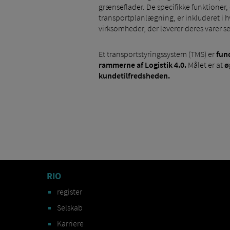
grænseflader. De specifikke funktioner, 
transportplanlægning, er inkluderet i 
virksomheder, der leverer deres varer s
Et transportstyringssystem (TMS) er
fun
rammerne af Logistik 4.0.
Målet er at
ø
kundetilfredsheden.
RIO
register
Selskab
Karriere