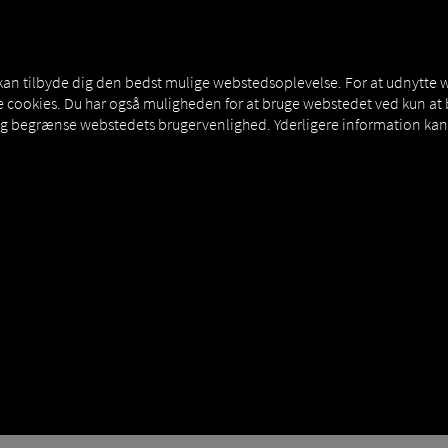
NERS
EXPERT KNOWLEDGE
DEMO
 kan tilbyde dig den bedst mulige webstedsoplevelse. For at udnytte 
sse cookies. Du har også muligheden for at bruge webstedet ved kun a
og begrænse webstedets brugervenlighed. Yderligere information kan 
ystem
og er et underområde af Supply Chain Management (SCM). Kort
at planlægge, udføre og optimere transportprocesser.
Mange TMS-udb
så kan omfatte skibe, fly eller tog.