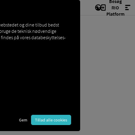
Besøg
RIO
Platform
webstedet og dine tilbud bedst
t bruge de teknisk nødvendige
findes på vores databeskyttelses-
 sagt er et TMS
software, der
ydere fokuserer på at styre
Gem
Tillad alle cookies