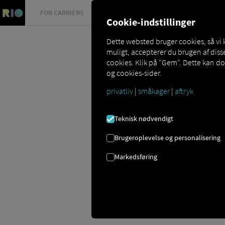
FOR CARRIERS
FOR SHIPPERS
FOR BUSINESS PART
Cookie-indstillinger
Dette websted bruger cookies, så vi
muligt, accepterer du brugen af ​​di
cookies. Klik på "Gem". Dette kan d
og cookies-sider.
privatliv
|
småkager
|
aftryk
Glossar
Was bedeutet TMS?
Teknisk nødvendigt
TMS
Brugeroplevelse og personalisering
Markedsføring
TMS står for
Transport Management S
understøtter logistikvirksomheder i 
lastbilflåder, selvom transportformen og