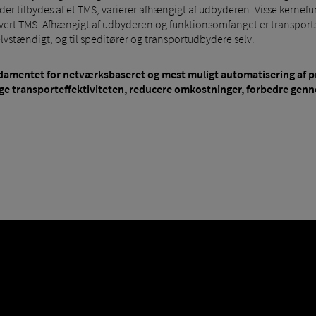
der tilbydes af et TMS, varierer afhængigt af udbyderen. Visse kernefu
hvert TMS. Afhængigt af udbyderen og funktionsomfanget er transport
elvstændigt, og til speditører og transportudbydere selv.
damentet for netværksbaseret og mest muligt automatisering af p
ge transporteffektiviteten, reducere omkostninger, forbedre gen