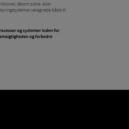
nktioner, såsom ordre- eller
styringssystemer velegnede både til
rocesser og systemer inden for
nemsigtigheden og forbedre