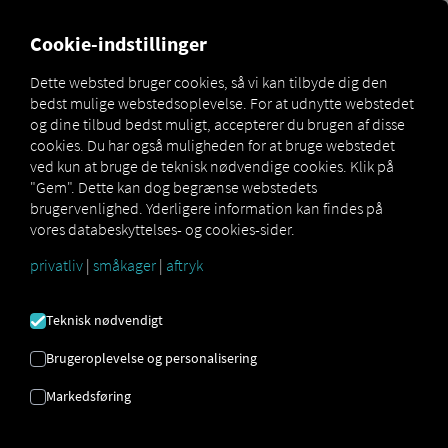
FOR CARRIERS
FOR SHIPPERS
FOR BUSINESS PART
Cookie-indstillinger
Dette websted bruger cookies, så vi kan tilbyde dig den
bedst mulige webstedsoplevelse. For at udnytte webstedet
Glossar
Was ist die FIN?
og dine tilbud bedst muligt, accepterer du brugen af ​​disse
cookies. Du har også muligheden for at bruge webstedet
FIN
ved kun at bruge de teknisk nødvendige cookies. Klik på
"Gem". Dette kan dog begrænse webstedets
brugervenlighed. Yderligere information kan findes på
vores databeskyttelses- og cookies-sider.
Hvad er stelnummeret (VIN)?
Betydning, brug og struktur
privatliv
|
småkager
|
aftryk
Et køretøjsidentifikationsnummer – eller forkortet VIN –
Teknisk nødvendigt
er et
internationalt standardiseret serienummer, der
entydigt identificerer et køretøj.
Før 1981 var dette
Brugeroplevelse og personalisering
nummer kendt som stelnummeret. Det består af 17
Markedsføring
alfanumeriske tegn og kan findes
i køretøjets
registreringsdokument samt flere steder på selve
køretøjet
.