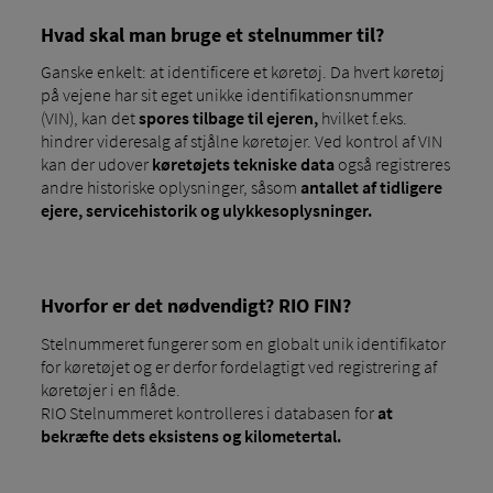
Hvad skal man bruge et stelnummer til?
Ganske enkelt: at identificere et køretøj. Da hvert køretøj
på vejene har sit eget unikke identifikationsnummer
(VIN), kan det
spores tilbage til ejeren,
hvilket f.eks.
hindrer videresalg af stjålne køretøjer. Ved kontrol af VIN
kan der udover
køretøjets tekniske data
også registreres
andre historiske oplysninger, såsom
antallet af tidligere
ejere, servicehistorik og ulykkesoplysninger.
Hvorfor er det nødvendigt? RIO FIN?
Stelnummeret fungerer som en globalt unik identifikator
for køretøjet og er derfor fordelagtigt ved registrering af
køretøjer i en flåde.
RIO Stelnummeret kontrolleres i databasen for
at
bekræfte dets eksistens og kilometertal.