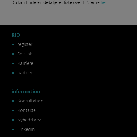
Du kan finde en detaljeret liste over FIN'erne
her
.
RIO
register
Selskab
Karriere
partner
information
Konsultation
Kontakte
Nyhedsbrev
LinkedIn