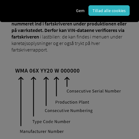
VIN-nummeret
(Vehicle Identification Number) er
placeret på førersidens dørkarm og på selve chassiset i
Gem
Tillad alle cookies
lastbiler. Specifikt for lastbiler programmeres VIN-
nummeret ind i fartskriveren under produktionen eller
på værkstedet. Derfor kan VIN-dataene verificeres via
fartskriveren
i lastbilen: de kan findes i menuen under
køretøjsoplysninger og er også trykt på hver
fartskriverrapport.