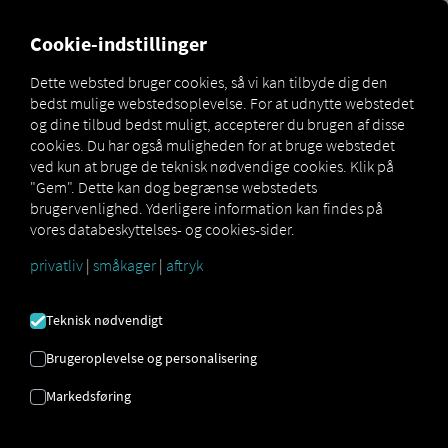
MARKETPLACE
OVERSIGT
Cookie-indstillinger
Dette websted bruger cookies, så vi kan tilbyde dig den
bedst mulige webstedsoplevelse. For at udnytte webstedet
Marketplace
Connectors
DAKO Fleet Connect
og dine tilbud bedst muligt, accepterer du brugen af ​​disse
cookies. Du har også muligheden for at bruge webstedet
ved kun at bruge de teknisk nødvendige cookies. Klik på
"Gem". Dette kan dog begrænse webstedets
brugervenlighed. Yderligere information kan findes på
DAKO FLEET CONNECT
vores databeskyttelses- og cookies-sider.
privatliv
|
småkager
|
aftryk
Integration af en ekstern udbyder
Teknisk nødvendigt
Bruger du allerede
DAKO Fleet
fra
DAKO GmbH
?
Så kan du
udvide denne tjeneste med data
Brugeroplevelse og personalisering
fra vores tjenester.
Alt du behøver er adgang til
Markedsføring
RIO platformen
og en konto hos vores partner
DAKO GmbH .