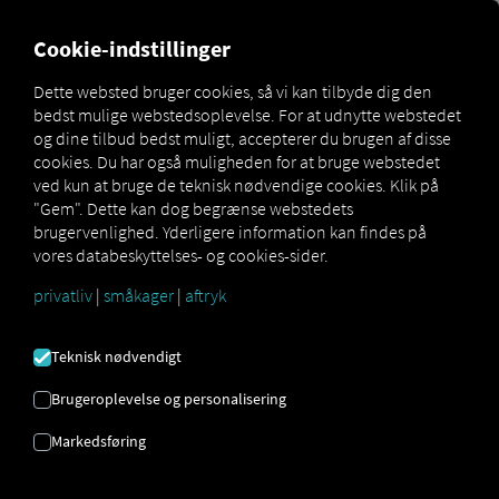
MARKETPLACE
OVERSIGT
Cookie-indstillinger
Dette websted bruger cookies, så vi kan tilbyde dig den
bedst mulige webstedsoplevelse. For at udnytte webstedet
Marketplace
Connectors
Golia Connect
og dine tilbud bedst muligt, accepterer du brugen af ​​disse
cookies. Du har også muligheden for at bruge webstedet
ved kun at bruge de teknisk nødvendige cookies. Klik på
"Gem". Dette kan dog begrænse webstedets
brugervenlighed. Yderligere information kan findes på
GOLIA FORBINDE
vores databeskyttelses- og cookies-sider.
privatliv
|
småkager
|
aftryk
Integration af en ekstern udbyder
Teknisk nødvendigt
Bruger du allerede
Golia
produktet fra
Infogestweb srl
? Så kan du
udvide denne
Brugeroplevelse og personalisering
tjeneste med data fra vores tjenester
. Alt
Markedsføring
du behøver er adgang til
RIO platformen
og en konto hos
Infogestweb srl
.