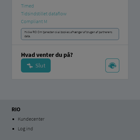
Timed
Tidsindstillet dataflow
Compliant M
Hvilke RIO Om tjenesten skal bookes afhænger af brugen af ​​partnerens
data.
Hvad venter du på?
RIO
Kundecenter
Log ind