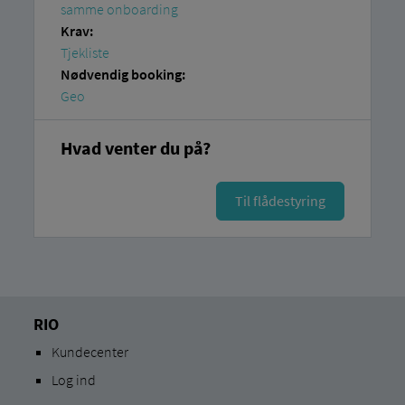
samme onboarding
Krav:
Tjekliste
Nødvendig booking:
Geo
Hvad venter du på?
Til flådestyring
RIO
Kundecenter
Log ind