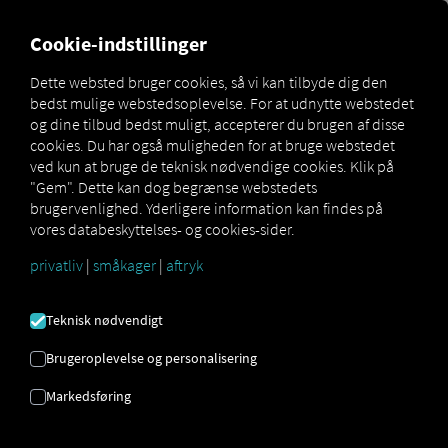
MARKETPLACE
OVERSIGT
Cookie-indstillinger
Dette websted bruger cookies, så vi kan tilbyde dig den
bedst mulige webstedsoplevelse. For at udnytte webstedet
Marketplace
Connectors
Idem Connect
og dine tilbud bedst muligt, accepterer du brugen af ​​disse
cookies. Du har også muligheden for at bruge webstedet
ved kun at bruge de teknisk nødvendige cookies. Klik på
"Gem". Dette kan dog begrænse webstedets
brugervenlighed. Yderligere information kan findes på
IDEM CONNECT
vores databeskyttelses- og cookies-sider.
privatliv
|
småkager
|
aftryk
Integration af en ekstern udbyder
Teknisk nødvendigt
Bruger du allerede tjenesterne fra
idem
telematics GmbH
? Forbind derefter dine
Brugeroplevelse og personalisering
køretøjer direkte til
RIO platformen
og vis
Markedsføring
deres placeringer på
RIO kortet
. Alt du
behøver er en
RIO
konto og mindst ét ​​
kompatibelt køretøj
, der allerede er aktivt