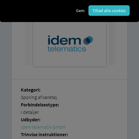
hos idem.
Gem
Tillad alle cookies
Kategori:
Sporing af køretøj
Forbindelsestype:
I detaljer
Udbyder:
idem telematik GmbH
Trinvise instruktioner: