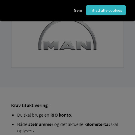
Gem
Tillad alle cookies
Krav til aktivering
:
Du skal bruge en
RIO konto.
Både
stelnummer
og det aktuelle
kilometertal
skal
oplyses
.