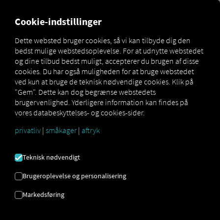
MARKETPLACE
OVERSIGT
Cookie-indstillinger
Dette websted bruger cookies, så vi kan tilbyde dig den
bedst mulige webstedsoplevelse. For at udnytte webstedet
Marketplace
Connectors
Man Connect
How to
og dine tilbud bedst muligt, accepterer du brugen af ​​disse
cookies. Du har også muligheden for at bruge webstedet
ved kun at bruge de teknisk nødvendige cookies. Klik på
"Gem". Dette kan dog begrænse webstedets
MAN
brugervenlighed. Yderligere information kan findes på
vores databeskyttelses- og cookies-sider.
ONBOARDING AF
privatliv
|
småkager
|
aftryk
LASTBILER
Teknisk nødvendigt
Brugeroplevelse og personalisering
Trinvise instruktioner til at udstyre
Markedsføring
dine køretøjer med RIO at forbinde.