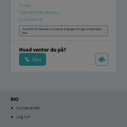
Timed
Tidsindstillet dataflow
Compliant M
Hvilke RIO Om tjenesten skal bookes afhænger af brugen af ​​partnerens
data.
Hvad venter du på?
RIO
Kundecenter
Log ind