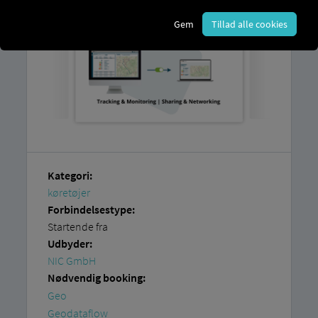
Gem
Tillad alle cookies
Kategori:
køretøjer
Forbindelsestype:
Startende fra
Udbyder:
NIC GmbH
Nødvendig booking:
Geo
Geodataflow