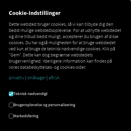
MARKETPLACE
OVERSIGT
Cookie-indstillinger
Dette websted bruger cookies, så vi kan tilbyde dig den
bedst mulige webstedsoplevelse. For at udnytte webstedet
Marketplace
Connectors
NIC-place Connect
og dine tilbud bedst muligt, accepterer du brugen af ​​disse
cookies. Du har også muligheden for at bruge webstedet
ved kun at bruge de teknisk nødvendige cookies. Klik på
"Gem". Dette kan dog begrænse webstedets
brugervenlighed. Yderligere information kan findes på
NIC-STEDFORBINDELSE
vores databeskyttelses- og cookies-sider.
privatliv
|
småkager
|
aftryk
Integration af en ekstern udbyder
Teknisk nødvendigt
Bruger du allerede
NIC-Place
produktet fra
NIC GmbH
? Så kan du
udvide denne
Brugeroplevelse og personalisering
tjeneste med data fra vores tjenester
. Alt
Markedsføring
du behøver er adgang til
RIO platformen
og en konto hos
NIC GmbH
.