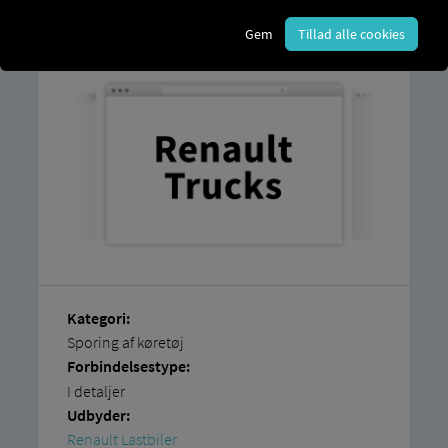
Du kan finde en forklaring på, hvordan du
nemt kan tilslutte dine køretøjer selv,
i
Gem
Tillad alle cookies
vores
trinvise instruktioner.
Kategori:
Sporing af køretøj
Forbindelsestype:
I detaljer
Udbyder:
Renault Lastbiler