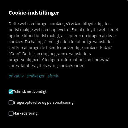
MARKETPLACE
OVERSIGT
Cookie-indstillinger
Dette websted bruger cookies, så vi kan tilbyde dig den
bedst mulige webstedsoplevelse. For at udnytte webstedet
Marketplace
Connectors
Renault Connect
og dine tilbud bedst muligt, accepterer du brugen af ​​disse
cookies. Du har også muligheden for at bruge webstedet
ved kun at bruge de teknisk nødvendige cookies. Klik på
"Gem". Dette kan dog begrænse webstedets
brugervenlighed. Yderligere information kan findes på
RENAULT FORBINDE
vores databeskyttelses- og cookies-sider.
privatliv
|
småkager
|
aftryk
Integration af en ekstern udbyder
Teknisk nødvendigt
Har du
Renault
køretøjer i din flåde?
Forbind dem derefter direkte til
RIO
Brugeroplevelse og personalisering
platformen
, og vis deres placeringer på
Markedsføring
RIO kortet
. Alt du behøver er en
RIO
konto
og mindst ét ​​kompatibelt køretøj
.