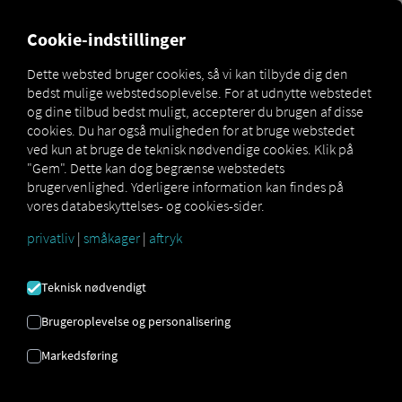
MARKETPLACE
OVERSIGT
Cookie-indstillinger
Dette websted bruger cookies, så vi kan tilbyde dig den
bedst mulige webstedsoplevelse. For at udnytte webstedet
Marketplace
Connectors
S3PWeb Connect
og dine tilbud bedst muligt, accepterer du brugen af ​​disse
cookies. Du har også muligheden for at bruge webstedet
ved kun at bruge de teknisk nødvendige cookies. Klik på
"Gem". Dette kan dog begrænse webstedets
brugervenlighed. Yderligere information kan findes på
S3PWEB CONNECT
vores databeskyttelses- og cookies-sider.
privatliv
|
småkager
|
aftryk
Integration af en ekstern udbyder
Teknisk nødvendigt
Bruger du allerede
S3pweb
tjenester? Så
kan du
udvide denne tjeneste med data
Brugeroplevelse og personalisering
fra vores tjenester
. Alt du behøver er
Markedsføring
adgang til
RIO platformen
og en
S3pweb
konto.