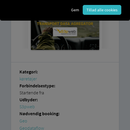
Gem
Tillad alle cookies
Kategori:
køretøjer
Forbindelsestype:
Startende fra
Udbyder:
S3pweb
Nødvendig booking:
Geo
Geodataflow