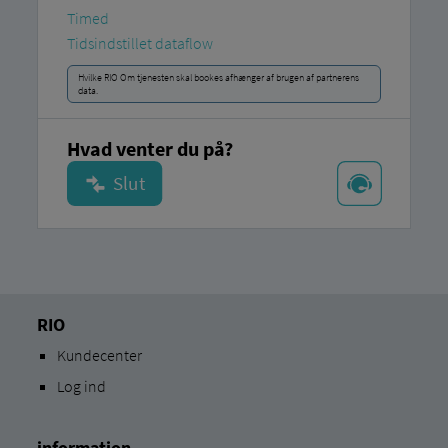
Timed
Tidsindstillet dataflow
Hvilke RIO Om tjenesten skal bookes afhænger af brugen af ​​partnerens
data.
Hvad venter du på?
RIO
Kundecenter
Log ind
information