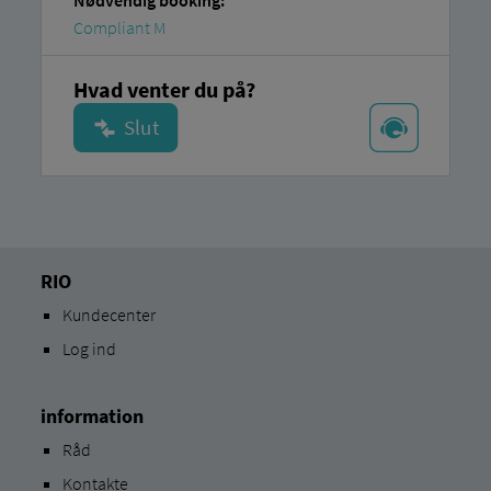
Nødvendig booking:
Compliant M
Hvad venter du på?
RIO
Kundecenter
Log ind
information
Råd
Kontakte