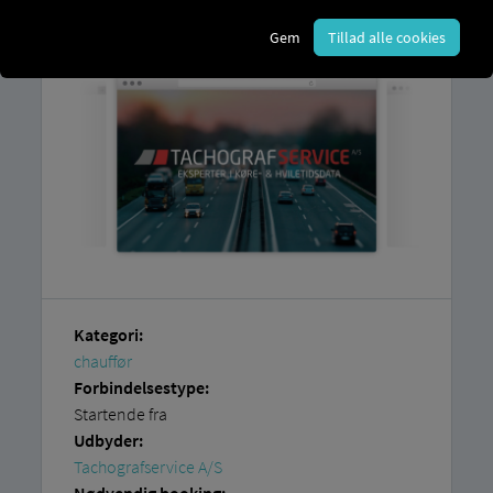
til
RIO platformen
og en konto hos
Tachografservice A/S
.
Gem
Tillad alle cookies
Kategori:
chauffør
Forbindelsestype:
Startende fra
Udbyder:
Tachografservice A/S