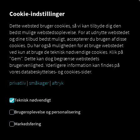
MARKETPLACE
OVERSIGT
Cookie-indstillinger
Dette websted bruger cookies, så vi kan tilbyde dig den
bedst mulige webstedsoplevelse. For at udnytte webstedet
Marketplace
Connectors
TachoManagement Connect
og dine tilbud bedst muligt, accepterer du brugen af ​​disse
cookies. Du har også muligheden for at bruge webstedet
ved kun at bruge de teknisk nødvendige cookies. Klik på
"Gem". Dette kan dog begrænse webstedets
brugervenlighed. Yderligere information kan findes på
TACHOMANAGEMENT
vores databeskyttelses- og cookies-sider.
CONNECT
privatliv
|
småkager
|
aftryk
Teknisk nødvendigt
Integration af en ekstern udbyder
Brugeroplevelse og personalisering
Bruger du allerede
TachoManagement-
Service
fra
Tachografservice A/S
? Så kan
Markedsføring
du
udvide denne tjeneste med data fra
vores tjenester
. Alt du behøver er adgang