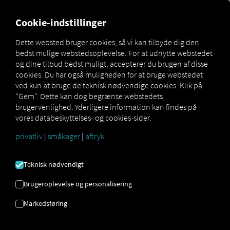
MARKETPLACE
OVERSIGT
Cookie-indstillinger
Dette websted bruger cookies, så vi kan tilbyde dig den
bedst mulige webstedsoplevelse. For at udnytte webstedet
Marketplace
Connectors
VDO TIS-Web Connect
og dine tilbud bedst muligt, accepterer du brugen af ​​disse
cookies. Du har også muligheden for at bruge webstedet
ved kun at bruge de teknisk nødvendige cookies. Klik på
"Gem". Dette kan dog begrænse webstedets
brugervenlighed. Yderligere information kan findes på
VDO TIS-WEB CONNECT
vores databeskyttelses- og cookies-sider.
privatliv
|
småkager
|
aftryk
Integration af en ekstern udbyder
Teknisk nødvendigt
Bruger du allerede
VDO TIS-Web DMM-
Service
fra
Continental Automotive
Brugeroplevelse og personalisering
GmbH
? Så kan du
udvide denne tjeneste
Markedsføring
med data fra vores tjenester
. Alt du
behøver er adgang til
RIO platformen
og
en tilhørende konto hos partneren.