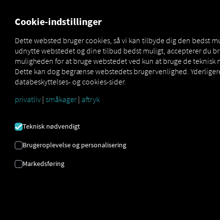
MARKETPLACE
OVERSIGT
Cookie-indstillinger
Dette websted bruger cookies, så vi kan tilbyde dig den bedst m
udnytte webstedet og dine tilbud bedst muligt, accepterer du bru
Webfleet
How to
muligheden for at bruge webstedet ved kun at bruge de teknisk 
Marketplace
Connectors
Connect
(Retrofit)
Dette kan dog begrænse webstedets brugervenlighed. Yderligere
databeskyttelses- og cookies-sider.
privatliv
|
småkager
|
aftryk
WEBFLEET
Teknisk nødvendigt
ONBOARDING
Brugeroplevelse og personalisering
Markedsføring
Trinvise instruktioner til
eftermontering af
webfleet Link
RIO
Edition
på dine køretøjer og med
RIO at forbinde.