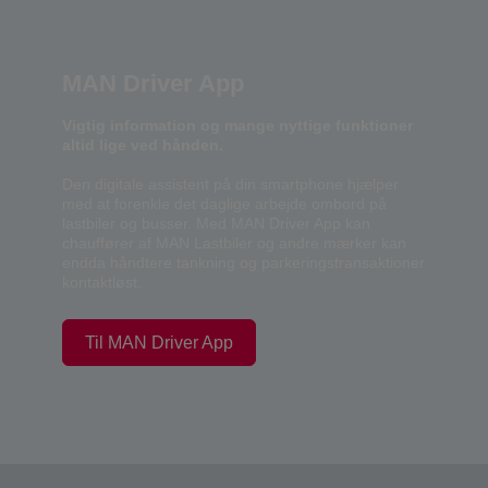
MAN Driver App
Vigtig information og mange nyttige funktioner
altid lige ved hånden.
Den digitale assistent på din smartphone hjælper
med at forenkle det daglige arbejde ombord på
lastbiler og busser. Med MAN Driver App kan
chauffører af MAN Lastbiler og andre mærker kan
endda håndtere tankning og parkeringstransaktioner
kontaktløst.
Til MAN Driver App