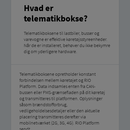
Hvad er
telematikbokse?
Telematikboksene til lastbiler, busser og
varevogne er effektive køretøjsstyreenheder.
Når de er installeret, behøver du ikke bekymre
dig om yderligere hardware.
Telematikboksene opretholder konstant
forbindelsen mellem køretøjet og RIO
Platform. Data indsamles enten fra CAN-
bussen eller FMS-grænsefladen på dit køretøj
og transmitteres til platformen. Oplysninger
såsom brændstofforbrug,
vedligeholdelsesdetaljer eller den aktuelle
placering transmitteres derefter via
mobilnetværket (2G, 3G, 4G). RIO Platform
sendt.