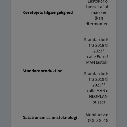
Lastbiler og
busser af alle
l
Køretøjets tilgængelighed
mærker
(kan
eftermonteres)
ef
Standardudstyr
fra 2018 til
St
2023*
s
i alle Euro 6c
MAN lastbiler
Standardproduktion
Standardudstyr
St
fra 2019 til
s
2023**
i
i alle MAN og
NEOPLAN-
busser
Mobilnetværk
Mo
Datatransmissionsteknologi
(2G, 3G, 4G)
(