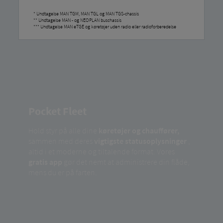
* Undtagelse MAN TGM, MAN TGL og MAN TGS-chassis
** Undtagelse MAN - og NEOPLAN buschassis
*** Undtagelse MAN eTGE og køretøjer uden radio eller radioforberedelse
Pocket Fleet
Hold styr på alle dine
køretøjer og chauffører,
sammen med deres
vigtigste statusoplysninger
,
altid i et moderne og tiltalende format. Vores
gratis app
gør det nemt at administrere din flåde,
mens du er på farten.