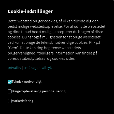
MARKETPLACE
OVERSIGT
Cookie-indstillinger
Dette websted bruger cookies, så vi kan tilbyde dig den
bedst mulige webstedsoplevelse. For at udnytte webstedet
og dine tilbud bedst muligt, accepterer du brugen af ​​disse
TELEMATIKBOKS
cookies. Du har også muligheden for at bruge webstedet
ved kun at bruge de teknisk nødvendige cookies. Klik på
"Gem". Dette kan dog begrænse webstedets
Effektivt holder flådestyring
brugervenlighed. Yderligere information kan findes på
børnebørn
vores databeskyttelses- og cookies-sider.
Telematikboks fungerer på
samme måde som
privatliv
|
småkager
|
aftryk
enheden og RIO platformen.
De overfører
relevante køretøjsdata, som gøres tilgængelige
Teknisk nødvendigt
for virksomhedens flydemanager i form en
digital tjenester. På dene måde opnås effektivt,
Brugeroplevelse og personalisering
digital flådestyring og de bedste multiple
indikatorer for alle køretøjer i virksomhedens
Markedsføring
flåde.
Efter tilmeldt af køretøjerne på RIO Platform til