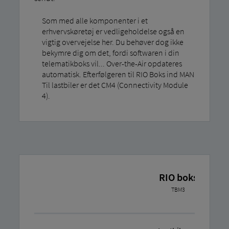
Som med alle komponenter i et
erhvervskøretøj er vedligeholdelse også en
vigtig overvejelse her. Du behøver dog ikke
bekymre dig om det, fordi softwaren i din
telematikboks vil... Over-the-Air opdateres
automatisk. Efterfølgeren til RIO Boks ind MAN
Til lastbiler er det CM4 (Connectivity Module
4).
RIO boks
TBM3
For