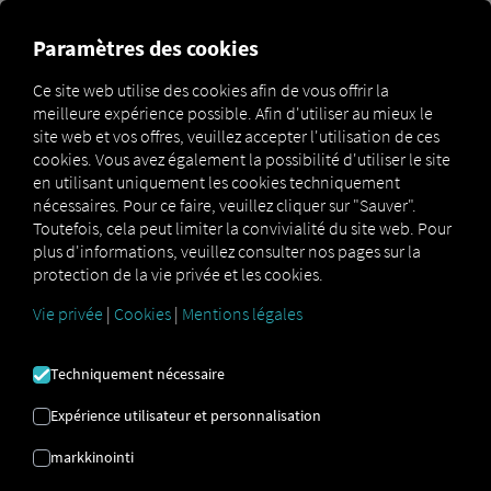
Paramètres des cookies
Communication efficace
Ce site web utilise des cookies afin de vous offrir la
entre le service de
meilleure expérience possible. Afin d'utiliser au mieux le
site web et vos offres, veuillez accepter l'utilisation de ces
répartition et les
cookies. Vous avez également la possibilité d'utiliser le site
conducteurs
en utilisant uniquement les cookies techniquement
nécessaires. Pour ce faire, veuillez cliquer sur "Sauver".
Toutefois, cela peut limiter la convivialité du site web. Pour
Avec Order Communication vous bénéficiez d'une vue
plus d'informations, veuillez consulter nos pages sur la
d'ensemble claire et permanente de vos commandes
,
protection de la vie privée et les cookies.
de manière simple, numérique et transparente. La
solution connecte les répartiteurs et les chauffeurs en
Vie privée
|
Cookies
|
Mentions légales
temps réel, réduit les demandes de renseignements et
garantit le bon déroulement des opérations de transport
Techniquement nécessaire
quotidiennes. Qu'il s'agisse de la transmission des
commandes, des mises à jour de leur statut ou de la
Expérience utilisateur et personnalisation
messagerie instantanée : RIO rend la communication
tout au long de la chaîne d'approvisionnement plus
markkinointi
rapide, plus sûre et plus transparente.