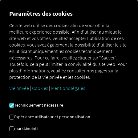
Paramètres des cookies
Utilisation d'un service
Ce site web utilise des cookies afin de vous offrir la
numérique
meilleure expérience possible. Afin d'utiliser au mieux le
site web et vos offres, veuillez accepter l'utilisation de ces
cookies. Vous avez également la possibilité d'utiliser le site
Cette section décrit comment mettre en place un service
en utilisant uniquement les cookies techniquement
numérique dans le RIO -Environnement – ​​de la
nécessaires. Pour ce faire, veuillez cliquer sur "Sauver".
navigation aux fonctions spécifiques.
Toutefois, cela peut limiter la convivialité du site web. Pour
plus d'informations, veuillez consulter nos pages sur la
protection de la vie privée et les cookies.
Vie privée
|
Cookies
|
Mentions légales
Techniquement nécessaire
1) Ouvrez le service via le menu de
Expérience utilisateur et personnalisation
navigation principal
markkinointi
Ouvrez le menu principal. Pour ce faire, cliquez