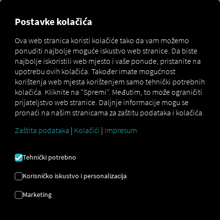
Postavke kolačića
Dvofaktorska autentifikacija
Ova web stranica koristi kolačiće tako da vam možemo
ponuditi najbolje moguće iskustvo web stranice. Da biste
Ovaj vodič objašnjava kako omogućiti dvofaktorsku
najbolje iskoristili web mjesto i vaše ponude, pristanite na
autentifikaciju tako da prilikom prijave morate unijeti
upotrebu ovih kolačića. Također imate mogućnost
numerički kod.
korištenja web mjesta korištenjem samo tehnički potrebnih
kolačića. Kliknite na "Spremi". Međutim, to može ograničiti
Ovako se aktivira
prijateljstvo web stranice. Daljnje informacije mogu se
pronaći na našim stranicama za zaštitu podataka i kolačića.
Za aktiviranje dvofaktorske autentifikacije slijedite ove
Zaštita podataka
|
Kolačići
|
Impresum
jednostavne korake:
Otvorite korisnički izbornik klikom na ikonu u gornjem
Tehnički potrebno
desnom kutu.
Odaberite "Moj profil i postavke".
Korisničko iskustvo i personalizacija
U korisničkom izborniku otvorite karticu "Prijava i
Marketing
sigurnost".
Kao drugi faktor odaberite "Kod za potvrdu e-