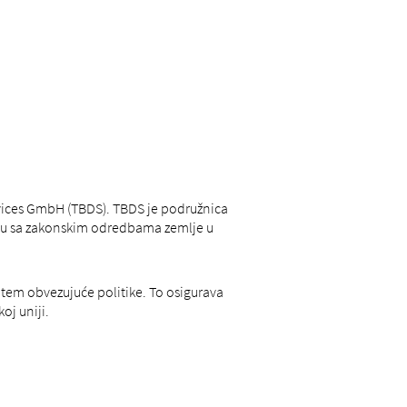
rvices GmbH (TBDS). TBDS je podružnica
adu sa zakonskim odredbama zemlje u
tem obvezujuće politike. To osigurava
oj uniji.