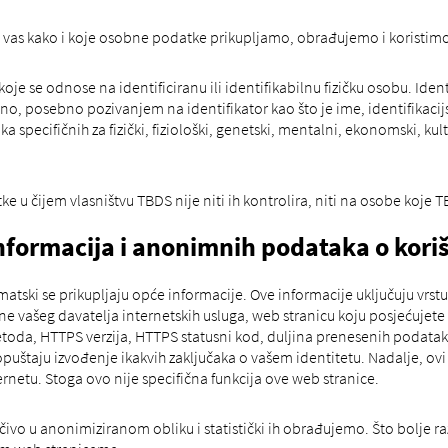
a vas kako i koje osobne podatke prikupljamo, obrađujemo i koristimo
je se odnose na identificiranu ili identifikabilnu fizičku osobu. Identi
avno, posebno pozivanjem na identifikator kao što je ime, identifikacijs
ka specifičnih za fizički, fiziološki, genetski, mentalni, ekonomski, kultu
e u čijem vlasništvu TBDS nije niti ih kontrolira, niti na osobe koje T
informacija i anonimnih podataka o kori
tski se prikupljaju opće informacije. Ove informacije uključuju vrstu 
e vašeg davatelja internetskih usluga, web stranicu koju posjećujete n
oda, HTTPS verzija, HTTPS statusni kod, duljina prenesenih podataka
e dopuštaju izvođenje ikakvih zaključaka o vašem identitetu. Nadalje, ov
ternetu. Stoga ovo nije specifična funkcija ove web stranice.
učivo u anonimiziranom obliku i statistički ih obrađujemo. Što bolje 