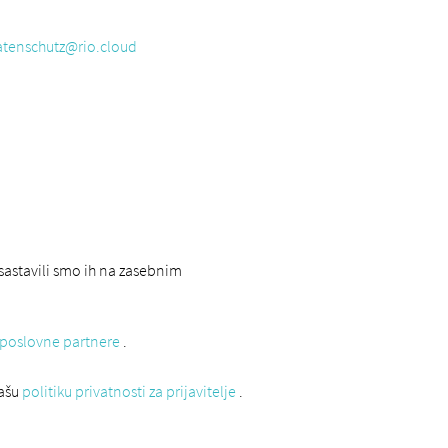
atenschutz@rio.cloud
sastavili smo ih na zasebnim
a poslovne partnere
.
našu
politiku privatnosti za prijavitelje
.