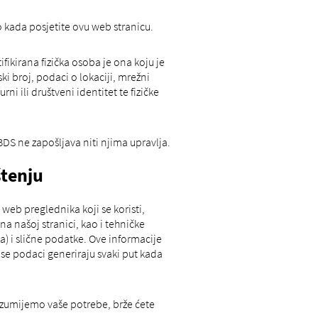
 kada posjetite ovu web stranicu.
fikirana fizička osoba je ona koju je
ki broj, podaci o lokaciji, mrežni
rni ili društveni identitet te fizičke
BDS ne zapošljava niti njima upravlja.
štenju
web preglednika koji se koristi,
a našoj stranici, kao i tehničke
) i slične podatke. Ove informacije
i se podaci generiraju svaki put kada
razumijemo vaše potrebe, brže ćete