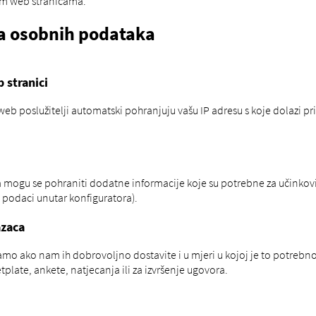
šim web stranicama.
da osobnih podataka
 stranici
eb poslužitelji automatski pohranjuju vašu IP adresu s koje dolazi pri
a mogu se pohraniti dodatne informacije koje su potrebne za učinkovito
i podaci unutar konfiguratora).
azaca
samo ako nam ih dobrovoljno dostavite i u mjeri u kojoj je to potrebno
etplate, ankete, natjecanja ili za izvršenje ugovora.