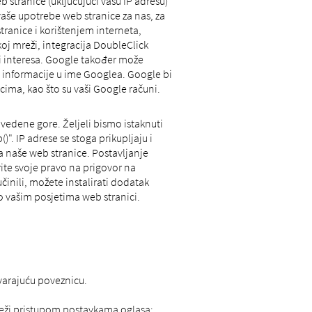
b stranice (uključujući vašu IP adresu)
 vaše upotrebe web stranice za nas, za
stranice i korištenjem interneta,
oj mreži, integracija DoubleClick
i interesa. Google također može
u informacije u ime Googlea. Google bi
acima, kao što su vaši Google računi.
vedene gore. Željeli bismo istaknuti
". IP adrese se stoga prikupljaju i
a naše web stranice. Postavljanje
ite svoje pravo na prigovor na
činili, možete instalirati dodatak
 o vašim posjetima web stranici.
arajuću poveznicu.
mreži pristupom postavkama oglasa: