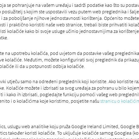
ja se pohranjuje na vašem uređaju i sadrži podatke kao što su postavk
služitelj s kojim ste uspostavili vezu putem web preglednika i šalje
e i za poboljšanje njihove jednostavnosti korištenja. Općenito možet
ti i praktično koristiti naše web stranice, trebali biste prihvatiti kol
sti kolačiće kako bi svoje usluge učinio jednostavnijima za korištenje,
atke.
ete na upotrebu kolačića, pod uvjetom da postavke vašeg preglednika
kolačiće. Međutim, možete konfigurirati svoj preglednik da prikazuj
lačiće ili da u potpunosti odbija kolačiće.
 utječu samo na određeni preglednik koji koristite. Ako koristite raz
. Kolačiće možete i izbrisati sa svog uređaja za pohranu u bilo kojem
i i kako ih izbrisati, pogledajte funkciju pomoći vašeg web pregledni
enito i o kolačićima koje koristimo, posjetite našu
stranicu o kolačići
tics, uslugu web analitike koju pruža Google Ireland Limited, Google
tics također koristi kolačiće. To uključuje kolačiće samog Googlea (ko