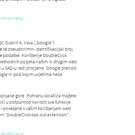
ies/privacy/
 Dublin 4, Irska („Google“).
 se pseudonimni identifikacijski broj
obne podatke. Korištenje DoubleClick
rethodnih posjeta našim ili drugim web
u u SAD-u radi procjene. Google prenosi
gle ni pod kojim uvjetima neće
 opisane gore. Pohranu kolačića možete
 u potpunosti koristiti sve funkcije
a i povezane s vašim korištenjem web
om "DoubleClick opt-out extension":
ies/privacy/