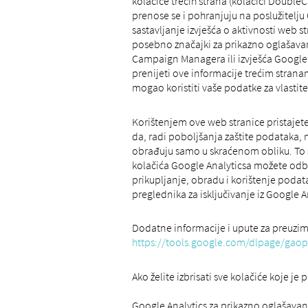
kolačiće trećih strana (kolačići DoubleC
prenose se i pohranjuju na poslužitelju
sastavljanje izvješća o aktivnosti web s
posebno značajki za prikazno oglašavanj
Campaign Managera ili izvješća Google
prenijeti ove informacije trećim stran
mogao koristiti vaše podatke za vlastite
Korištenjem ove web stranice pristajet
da, radi poboljšanja zaštite podataka, n
obrađuju samo u skraćenom obliku. To sp
kolačića Google Analyticsa možete odbi
prikupljanje, obradu i korištenje podat
preglednika za isključivanje iz Google A
Dodatne informacije i upute za preuzim
https://tools.google.com/dlpage/gaop
Ako želite izbrisati sve kolačiće koje je
Google Analytics za prikazno oglašavan