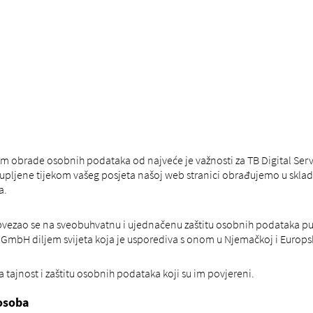
ikom obrade osobnih podataka od najveće je važnosti za TB Digital Se
upljene tijekom vašeg posjeta našoj web stranici obrađujemo u skl
a.
bvezao se na sveobuhvatnu i ujednačenu zaštitu osobnih podataka pu
es GmbH diljem svijeta koja je usporediva s onom u Njemačkoj i Europsk
 tajnost i zaštitu osobnih podataka koji su im povjereni.
 osoba