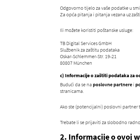
Odgovorno tijelo za vaše podatke u smi
Za opća pitanja i pitanja vezana uz za
Ili možete koristiti poštanske usluge:
TB Digital Services GmbH
Službenik za zaštitu podataka
Oskar-Schlemmer-Str. 19-21
80807 München
c) Informacije o zaštiti podataka za 
Budući da se na
poslovne partnere
i
po
stranicama.
Ako ste (potencijalni) poslovni partner
Trebate li se prijaviti za slobodno radno
2. Informacije o ovoj w