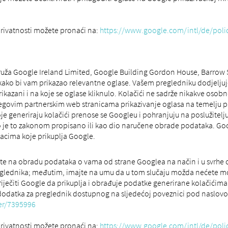
privatnosti možete pronaći na:
https://www.google.com/intl/de/polic
ruža Google Ireland Limited, Google Building Gordon House, Barrow St,
 kako bi vam prikazao relevantne oglase. Vašem pregledniku dodjeljuje
i prikazani i na koje se oglase kliknulo. Kolačići ne sadrže nikakve os
govim partnerskim web stranicama prikazivanje oglasa na temelju p
je generiraju kolačići prenose se Googleu i pohranjuju na poslužitelj
je to zakonom propisano ili kao dio naručene obrade podataka. Goo
acima koje prikuplja Google.
jete na obradu podataka o vama od strane Googlea na način i u svrhe
eglednika; međutim, imajte na umu da u tom slučaju možda nećete moći
riječiti Google da prikuplja i obrađuje podatke generirane kolačićim
 dodatka za preglednik dostupnog na sljedećoj poveznici pod naslov
er/7395996
privatnosti možete pronaći na:
https://www.google.com/intl/de/polic