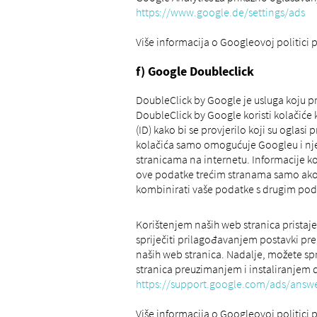
https://www.google.de/settings/ads
Više informacija o Googleovoj politici 
f) Google Doubleclick
DoubleClick by Google je usluga koju p
DoubleClick by Google koristi kolačiće
(ID) kako bi se provjerilo koji su oglas
kolačića samo omogućuje Googleu i nje
stranicama na internetu. Informacije ko
ove podatke trećim stranama samo ako 
kombinirati vaše podatke s drugim pod
Korištenjem naših web stranica prista
spriječiti prilagođavanjem postavki pr
naših web stranica. Nadalje, možete sp
stranica preuzimanjem i instaliranjem
https://support.google.com/ads/answ
Više informacija o Googleovoj politici 