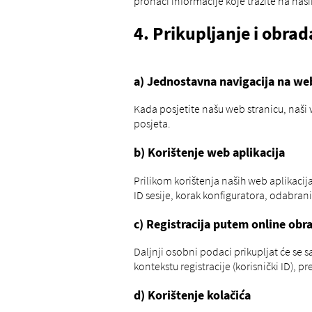
pronaći informacije koje tražite na na
4. Prikupljanje i obra
a) Jednostavna navigacija na web
Kada posjetite našu web stranicu, naši w
posjeta.
b) Korištenje web aplikacija
Prilikom korištenja naših web aplikacij
ID sesije, korak konfiguratora, odabran
c) Registracija putem online obr
Daljnji osobni podaci prikupljat će se 
kontekstu registracije (korisnički ID), pr
d) Korištenje kolačića