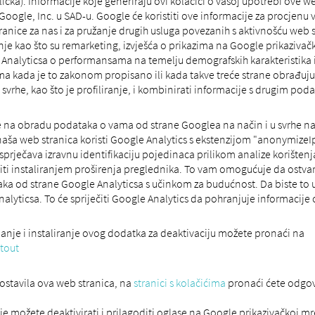
licka). Informacije koje generiraju ovi kolačići o vašoj upotrebi ove we
 Google, Inc. u SAD-u. Google će koristiti ove informacije za procjenu
tranice za nas i za pružanje drugih usluga povezanih s aktivnošću web 
e kao što su remarketing, izvješća o prikazima na Google prikazivačk
 Analyticsa o performansama na temelju demografskih karakteristika 
ama kada je to zakonom propisano ili kada takve treće strane obrađuj
 svrhe, kao što je profiliranje, i kombinirati informacije s drugim pod
e na obradu podataka o vama od strane Googlea na način i u svrhe na
aša web stranica koristi Google Analytics s ekstenzijom "anonymizeIp()
rječava izravnu identifikaciju pojedinaca prilikom analize korištenj
ti instaliranjem proširenja preglednika. To vam omogućuje da ostvar
aka od strane Google Analyticsa s učinkom za budućnost. Da biste to u
nalyticsa. To će spriječiti Google Analytics da pohranjuje informacije
anje i instaliranje ovog dodatka za deaktivaciju možete pronaći na
tout
 postavila ova web stranica, na
stranici s kolačićima
pronaći ćete odgov
je možete deaktivirati i prilagoditi oglase na Google prikazivačkoj 