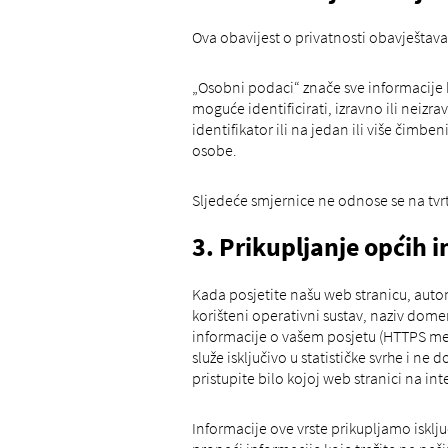
Ova obavijest o privatnosti obavještav
„Osobni podaci“ znače sve informacije ko
moguće identificirati, izravno ili neizr
identifikator ili na jedan ili više čimbeni
osobe.
Sljedeće smjernice ne odnose se na tvrtk
3. Prikupljanje općih 
Kada posjetite našu web stranicu, automa
korišteni operativni sustav, naziv domen
informacije o vašem posjetu (HTTPS met
služe isključivo u statističke svrhe i n
pristupite bilo kojoj web stranici na in
Informacije ove vrste prikupljamo isklj