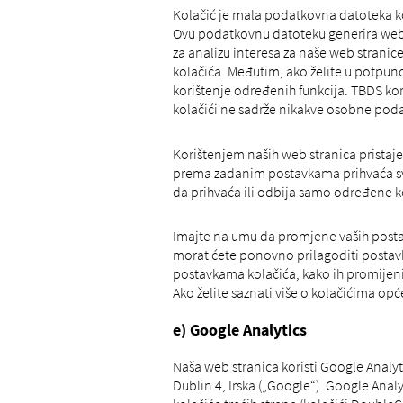
Kolačić je mala podatkovna datoteka ko
Ovu podatkovnu datoteku generira web po
za analizu interesa za naše web stranic
kolačića. Međutim, ako želite u potpunos
korištenje određenih funkcija. TBDS kori
kolačići ne sadrže nikakve osobne pod
Korištenjem naših web stranica pristaj
prema zadanim postavkama prihvaća sve 
da prihvaća ili odbija samo određene ko
Imajte na umu da promjene vaših postavki
morat ćete ponovno prilagoditi postavke
postavkama kolačića, kako ih promijenit
Ako želite saznati više o kolačićima opć
e) Google Analytics
Naša web stranica koristi Google Analy
Dublin 4, Irska („Google“). Google Analy