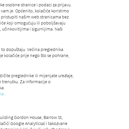
e osobne stranice i podaci za prijavu.
 vam je. Općenito, kolačiće koristimo
e pristupiti našim web stranicama bez
ačiće koji omogućuju ili poboljšavaju
 učinkovitijima i sigurnijima. Naši
 to dopuštaju. Većina preglednika
e kolačiće prije nego što se pohrane,
ličite preglednike ili mijenjate uređaje,
 trenutku. Za informacije o
ka.
ma
.
 Building Gordon House, Barrow St,
lačići Google Analyticsa) i takozvane