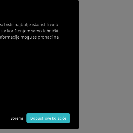
biste najbolje iskoristili web
esta korištenjem samo tehnički
 informacije mogu se pronaći na
avljanja novog
koda. Možete ih pronaći na RIO
 jednokratnu upotrebu i do 72 sata.
Spremi
Dopusti sve kolačiće