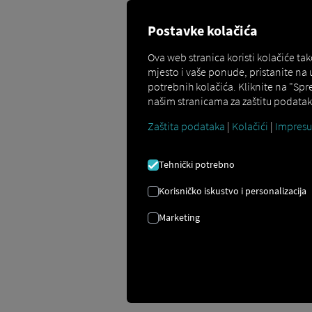
Postavke kolačića
Ova web stranica koristi kolačiće t
mjesto i vaše ponude, pristanite na
potrebnih kolačića. Kliknite na "Spr
Stvaranje Pocket Dr
našim stranicama za zaštitu podataka
vozila
Zaštita podataka
|
Kolačići
|
Impres
Tehnički potrebno
Za prijavu na Pocket Driver Za aplikaci
Platformu može kreirati bilo koji korisn
Korisničko iskustvo i personalizacija
Korisnici se zatim prijavljuju u aplik
Marketing