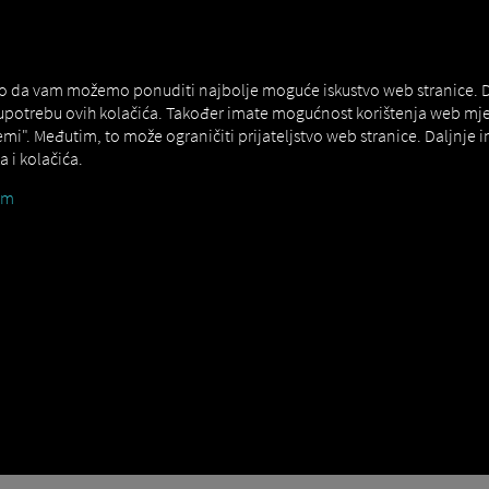
ako da vam možemo ponuditi najbolje moguće iskustvo web stranice. Da 
 upotrebu ovih kolačića. Također imate mogućnost korištenja web mj
emi". Međutim, to može ograničiti prijateljstvo web stranice. Daljnje
iver Prijave uređaja tijekom post
 i kolačića.
um
ju s prijavom s uređaja potrebni su vam pristupni podaci u obliku QR 
ik s pravima upravitelja voznog parka. Nakon kreiranja, kod vrijedi za
aciju skeniranjem QR koda kamerom svog pametnog telefona.