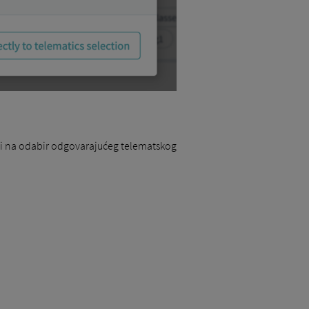
ći na odabir odgovarajućeg telematskog