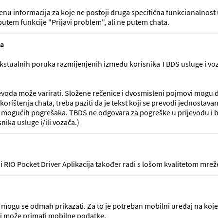
mjenu informacija za koje ne postoji druga specifična funkcionalnost
 putem funkcije "Prijavi problem", ali ne putem chata.
ka
tualnih poruka razmijenjenih između korisnika TBDS usluge i vozil
voda može varirati. Složene rečenice i dvosmisleni pojmovi mogu 
orištenja chata, treba paziti da je tekst koji se prevodi jednostavan 
g mogućih pogrešaka. TBDS ne odgovara za pogreške u prijevodu i b
ika usluge i/ili vozača.)
 RIO Pocket Driver Aplikacija također radi s lošom kvalitetom mrež
a mogu se odmah prikazati. Za to je potreban mobilni uređaj na koj
n i može primati mobilne podatke.