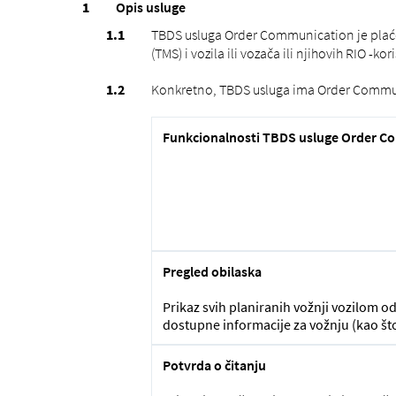
Opis usluge
TBDS usluga Order Communication je plaće
(TMS) i vozila ili vozača ili njihovih RIO -
Konkretno, TBDS usluga ima Order Commun
Funkcionalnosti TBDS usluge Order C
Pregled obilaska
Prikaz svih planiranih vožnji vozilom od
dostupne informacije za vožnju (kao što
Potvrda o čitanju