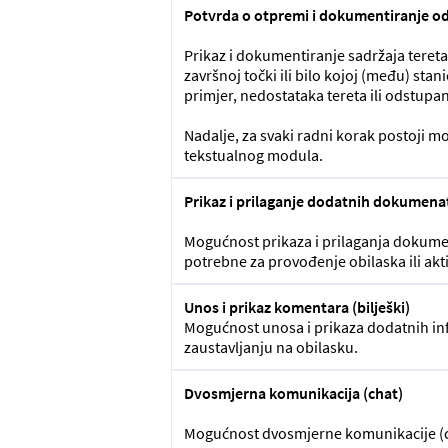
Potvrda o otpremi i dokumentiranje o
Prikaz i dokumentiranje sadržaja tereta 
završnoj točki ili bilo kojoj (među) st
primjer, nedostataka tereta ili odstup
Nadalje, za svaki radni korak postoji 
tekstualnog modula.
Prikaz i prilaganje dodatnih dokumena
Mogućnost prikaza i prilaganja dokumena
potrebne za provođenje obilaska ili akti
Unos i prikaz komentara (bilješki)
Mogućnost unosa i prikaza dodatnih in
zaustavljanju na obilasku.
Dvosmjerna komunikacija (chat)
Mogućnost dvosmjerne komunikacije (cha