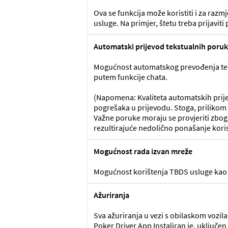
Ova se funkcija može koristiti i za raz
usluge. Na primjer, štetu treba prijaviti
Automatski prijevod tekstualnih poru
Mogućnost automatskog prevođenja teks
putem funkcije chata.
(Napomena: Kvaliteta automatskih prije
pogrešaka u prijevodu. Stoga, prilikom k
Važne poruke moraju se provjeriti zbo
rezultirajuće nedolično ponašanje korisn
Mogućnost rada izvan mreže
Mogućnost korištenja TBDS usluge kao i
Ažuriranja
Sva ažuriranja u vezi s obilaskom vozil
Poker Driver App Instaliran je, uključe