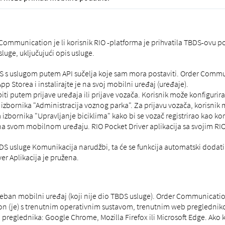
Communication je li korisnik RIO -platforma je prihvatila TBDS-ovu p
luge, uključujući opis usluge.
MS s uslugom putem API sučelja koje sam mora postaviti. Order Communi
pp Storea i instalirajte je na svoj mobilni uređaj (uređaje).
iti putem prijave uređaja ili prijave vozača. Korisnik može konfigurirat
zbornika "Administracija voznog parka". Za prijavu vozača, korisnik mo
izbornika "Upravljanje biciklima" kako bi se vozač registrirao kao kor
oj na svom mobilnom uređaju. RIO Pocket Driver aplikacija sa svojim RIO
a TBDS usluge Komunikacija narudžbi, ta će se funkcija automatski dodati
er Aplikacija je pružena.
reban mobilni uređaj (koji nije dio TBDS usluge). Order Communication
on (je) s trenutnim operativnim sustavom, trenutnim web preglednik
preglednika: Google Chrome, Mozilla Firefox ili Microsoft Edge. Ako 