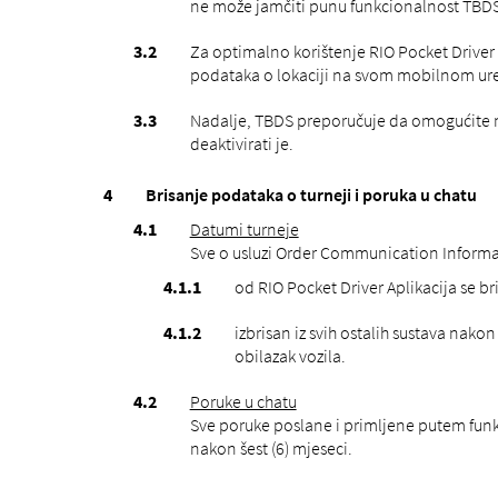
ne može jamčiti punu funkcionalnost TBDS
Za optimalno korištenje RIO Pocket Driver 
podataka o lokaciji na svom mobilnom ur
Nadalje, TBDS preporučuje da omogućite nač
deaktivirati je.
Brisanje podataka o turneji i poruka u chatu
Datumi turneje
Sve o usluzi Order Communication Informaci
od RIO Pocket Driver Aplikacija se bri
izbrisan iz svih ostalih sustava nako
obilazak vozila.
Poruke u chatu
Sve poruke poslane i primljene putem funkc
nakon šest (6) mjeseci.