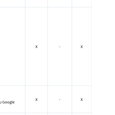
X
-
X
X
-
X
su Google