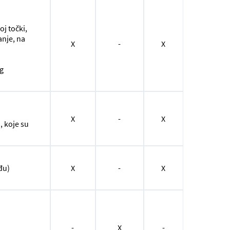
j točki,
anje, na
X
-
X
g
X
-
X
, koje su
đu)
X
-
X
-
X
-