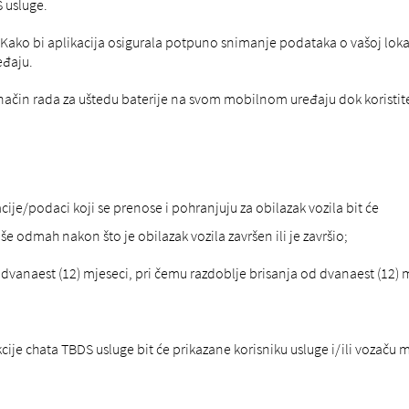
 usluge.
Kako bi aplikacija osigurala potpuno snimanje podataka o vašoj lokacij
eđaju.
in rada za uštedu baterije na svom mobilnom uređaju dok koristite RIO
je/podaci koji se prenose i pohranjuju za obilazak vozila bit će
še odmah nakon što je obilazak vozila završen ili je završio;
n dvanaest (12) mjeseci, pri čemu razdoblje brisanja od dvanaest (12) 
ije chata TBDS usluge bit će prikazane korisniku usluge i/ili vozaču 