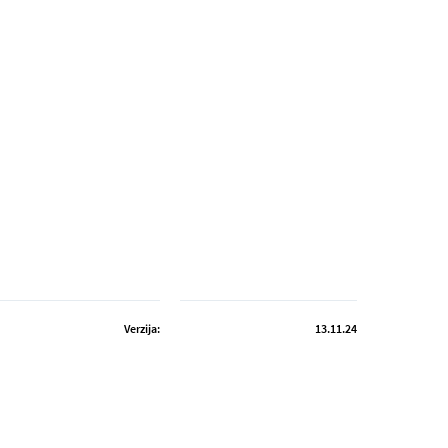
Verzija:
13.11.24