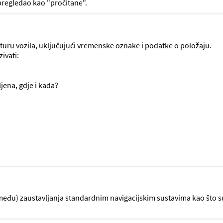
 pregledao kao "pročitane".
turu vozila, uključujući vremenske oznake i podatke o položaju.
ivati:
jena, gdje i kada?
među) zaustavljanja standardnim navigacijskim sustavima kao što 