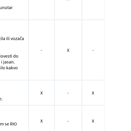
 unutar
a ili vozača
-
X
-
dovesti do
i jasan.
ilo kakvo
X
-
X
e.
X
-
X
em se RIO