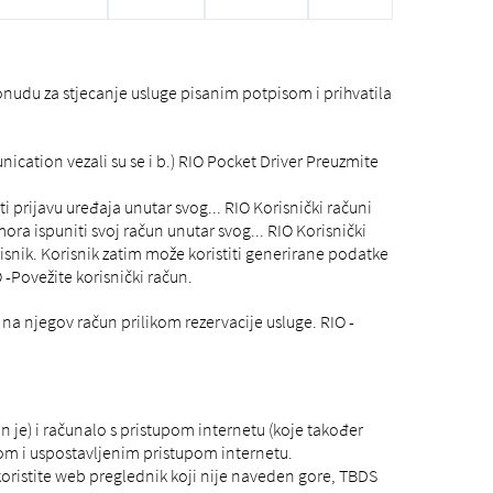
onudu za stjecanje usluge pisanim potpisom i prihvatila
cation vezali su se i b.) RIO Pocket Driver Preuzmite
i prijavu uređaja unutar svog... RIO Korisnički računi
ra ispuniti svoj račun unutar svog... RIO Korisnički
isnik. Korisnik zatim može koristiti generirane podatke
 -Povežite korisnički račun.
 na njegov račun prilikom rezervacije usluge. RIO -
 je) i računalo s pristupom internetu (koje također
om i uspostavljenim pristupom internetu.
koristite web preglednik koji nije naveden gore, TBDS