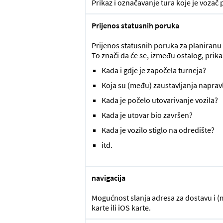
Prikaz i označavanje tura koje je vozač
Prijenos statusnih poruka
Prijenos statusnih poruka za planiranu 
To znači da će se, između ostalog, prikaz
Kada i gdje je započela turneja?
Koja su (među) zaustavljanja napravl
Kada je počelo utovarivanje vozila?
Kada je utovar bio završen?
Kada je vozilo stiglo na odredište?
itd.
navigacija
Mogućnost slanja adresa za dostavu i (
karte ili iOS karte.