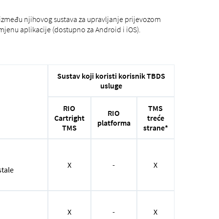
između njihovog sustava za upravljanje prijevozom
zamjenu aplikacije (dostupno za Android i iOS).
Sustav koji koristi korisnik TBDS
usluge
RIO
TMS
RIO
Cartright
treće
platforma
TMS
strane*
X
-
X
stale
X
-
X