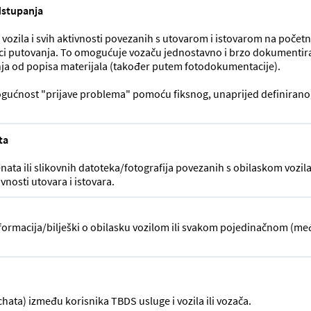
dstupanja
vozila i svih aktivnosti povezanih s utovarom i istovarom na početno
anici putovanja. To omogućuje vozaču jednostavno i brzo dokumentir
anja od popisa materijala (također putem fotodokumentacije).
mogućnost "prijave problema" pomoću fiksnog, unaprijed definirano
ta
ta ili slikovnih datoteka/fotografija povezanih s obilaskom vozila
vnosti utovara i istovara.
formacija/bilješki o obilasku vozilom ili svakom pojedinačnom (me
ta) između korisnika TBDS usluge i vozila ili vozača.