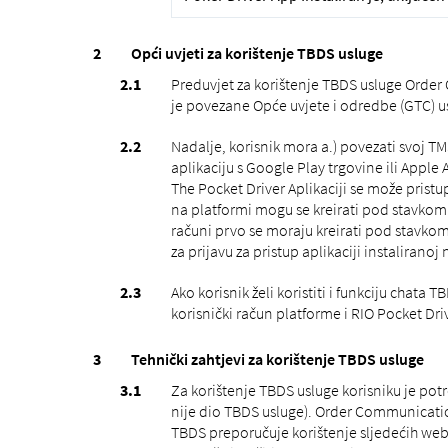
Opći uvjeti za korištenje TBDS usluge
Preduvjet za korištenje TBDS usluge Order 
je povezane Opće uvjete i odredbe (GTC) us
Nadalje, korisnik mora a.) povezati svoj T
aplikaciju s Google Play trgovine ili Apple A
The Pocket Driver Aplikaciji se može pristup
na platformi mogu se kreirati pod stavkom i
računi prvo se moraju kreirati pod stavkom 
za prijavu za pristup aplikaciji instaliran
Ako korisnik želi koristiti i funkciju chat
korisnički račun platforme i RIO Pocket Driv
Tehnički zahtjevi za korištenje TBDS usluge
Za korištenje TBDS usluge korisniku je pot
nije dio TBDS usluge). Order Communicati
TBDS preporučuje korištenje sljedećih web 