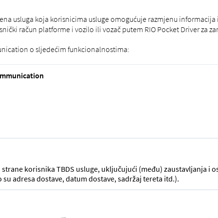
na usluga koja korisnicima usluge omogućuje razmjenu informacija 
korisnički račun platforme i vozilo ili vozač putem RIO Pocket Driver za 
ication o sljedećim funkcionalnostima:
ommunication
 strane korisnika TBDS usluge, uključujući (među) zaustavljanja i o
 su adresa dostave, datum dostave, sadržaj tereta itd.).