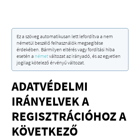
Ez a szöveg automatikusan lett lefordítva a nem
németül beszélő felhasználók megsegítése
érdekében. Bármilyen eltérés vagy fordítási hiba
esetén a
német
változat az irányadó, és az egyetlen
jogilag kötelező érvényű változat.
ADATVÉDELMI
IRÁNYELVEK A
REGISZTRÁCIÓHOZ A
KÖVETKEZŐ