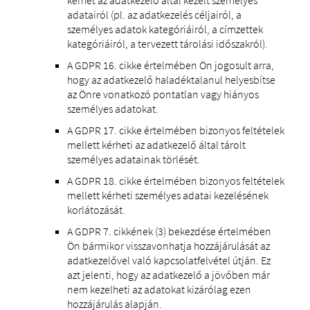
adatairól (pl. az adatkezelés céljairól, a
személyes adatok kategóriáiról, a címzettek
kategóriáiról, a tervezett tárolási időszakról).
A GDPR 16. cikke értelmében Ön jogosult arra,
hogy az adatkezelő haladéktalanul helyesbítse
az Önre vonatkozó pontatlan vagy hiányos
személyes adatokat.
A GDPR 17. cikke értelmében bizonyos feltételek
mellett kérheti az adatkezelő által tárolt
személyes adatainak törlését.
A GDPR 18. cikke értelmében bizonyos feltételek
mellett kérheti személyes adatai kezelésének
korlátozását.
A GDPR 7. cikkének (3) bekezdése értelmében
Ön bármikor visszavonhatja hozzájárulását az
adatkezelővel való kapcsolatfelvétel útján. Ez
azt jelenti, hogy az adatkezelő a jövőben már
nem kezelheti az adatokat kizárólag ezen
hozzájárulás alapján.