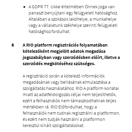
A GDPR 77. cikke értelmében Önnek joga van
panaszt benyújtani egy felügyeleti hatósághoz.
Általában a szokásos lakóhelye, a munkahelye
vagy a vállalatunk székhelye szerinti felügyeleti
hatósághoz fordulhat.
A RIO platform regisztrációs folyamatában
kötelezőként megjelölt adatok megadása
jogszabályban vagy szerződésben előírt, illetve a
szerződés megkötéséhez szükséges.
A regisztráció során a kötelező információk
megadásának vagy beírásának elmulasztása a
szolgáltatás használatához. RIO A platform korlátai
miatt az adatfeldolgozás céljai nem teljesíthetők,
ezért a felhasználók nem támaszkodhatnak teljes
mértékben rá. RIO Előfordulhat, hogy a
felhasználók nem tudnak regisztrálni a platformon,
és ezért nem tudják használni a platformon
keresztül kínált szolgáltatásokat.