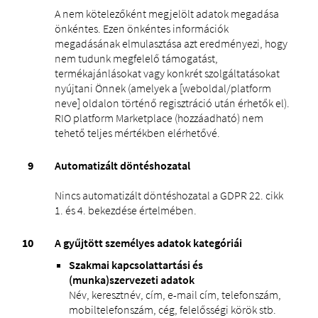
A nem kötelezőként megjelölt adatok megadása
önkéntes. Ezen önkéntes információk
megadásának elmulasztása azt eredményezi, hogy
nem tudunk megfelelő támogatást,
termékajánlásokat vagy konkrét szolgáltatásokat
nyújtani Önnek (amelyek a [weboldal/platform
neve] oldalon történő regisztráció után érhetők el).
RIO platform Marketplace (hozzáadható) nem
tehető teljes mértékben elérhetővé.
Automatizált döntéshozatal
Nincs automatizált döntéshozatal a GDPR 22. cikk
1. és 4. bekezdése értelmében.
A gyűjtött személyes adatok kategóriái
Szakmai kapcsolattartási és
(munka)szervezeti adatok
Név, keresztnév, cím, e-mail cím, telefonszám,
mobiltelefonszám, cég, felelősségi körök stb.