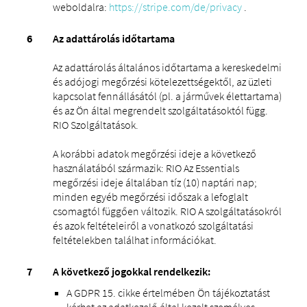
weboldalra:
https://stripe.com/de/privacy
.
Az adattárolás időtartama
Az adattárolás általános időtartama a kereskedelmi
és adójogi megőrzési kötelezettségektől, az üzleti
kapcsolat fennállásától (pl. a járművek élettartama)
és az Ön által megrendelt szolgáltatásoktól függ.
RIO Szolgáltatások.
A korábbi adatok megőrzési ideje a következő
használatából származik: RIO Az Essentials
megőrzési ideje általában tíz (10) naptári nap;
minden egyéb megőrzési időszak a lefoglalt
csomagtól függően változik. RIO A szolgáltatásokról
és azok feltételeiről a vonatkozó szolgáltatási
feltételekben találhat információkat.
A következő jogokkal rendelkezik:
A GDPR 15. cikke értelmében Ön tájékoztatást
kérhet az adatkezelő által kezelt személyes