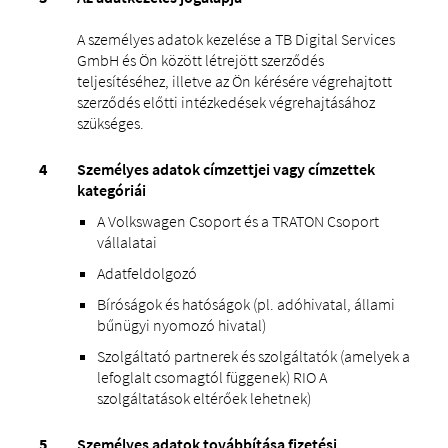
A személyes adatok kezelése a TB Digital Services
GmbH és Ön között létrejött szerződés
teljesítéséhez, illetve az Ön kérésére végrehajtott
szerződés előtti intézkedések végrehajtásához
szükséges.
Személyes adatok címzettjei vagy címzettek
kategóriái
A Volkswagen Csoport és a TRATON Csoport
vállalatai
Adatfeldolgozó
Bíróságok és hatóságok (pl. adóhivatal, állami
bűnügyi nyomozó hivatal)
Szolgáltató partnerek és szolgáltatók (amelyek a
lefoglalt csomagtól függenek) RIO A
szolgáltatások eltérőek lehetnek)
Személyes adatok továbbítása fizetési