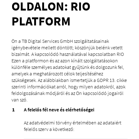
OLDALON: RIO
PLATFORM
Ön a TB Digital Services GmbH szolgáltatásainak
igénybevétele mellett döntött; köszönjük belénk vetett
bizalmát. A kapcsolódó használatával kapcsolatban RIO
Ezen a platformon és az azon kínált szolgáltatásokon
különféle személyes adatokat gyűjtünk és dolgozunk fel,
amelyek a meghatározott célok teljesítéséhez
szükségesek. Az alábbiakban ismertetjük a GDPR 13. cikke
szerinti információkat arról, hogy milyen adatokról, azok
feldolgozásának módjáról és az Ön kapcsolódó jogairól
van szó.
A felelős fél neve és elérhetőségei
Az adatvédelmi törvény értelmében az adataiért
felelős szerv a következő: