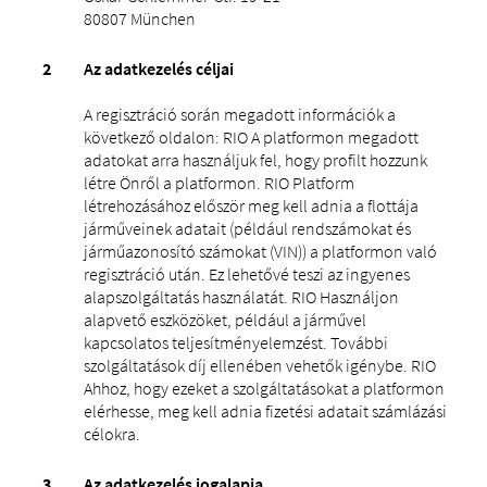
80807 München
Az adatkezelés céljai
A regisztráció során megadott információk a
következő oldalon: RIO A platformon megadott
adatokat arra használjuk fel, hogy profilt hozzunk
létre Önről a platformon. RIO Platform
létrehozásához először meg kell adnia a flottája
járműveinek adatait (például rendszámokat és
járműazonosító számokat (VIN)) a platformon való
regisztráció után. Ez lehetővé teszi az ingyenes
alapszolgáltatás használatát. RIO Használjon
alapvető eszközöket, például a járművel
kapcsolatos teljesítményelemzést. További
szolgáltatások díj ellenében vehetők igénybe. RIO
Ahhoz, hogy ezeket a szolgáltatásokat a platformon
elérhesse, meg kell adnia fizetési adatait számlázási
célokra.
Az adatkezelés jogalapja