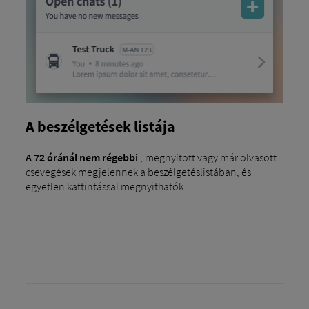
A beszélgetések listája
A 72 óránál nem régebbi
, megnyitott vagy már olvasott
csevegések megjelennek a beszélgetéslistában, és
egyetlen kattintással megnyithatók.