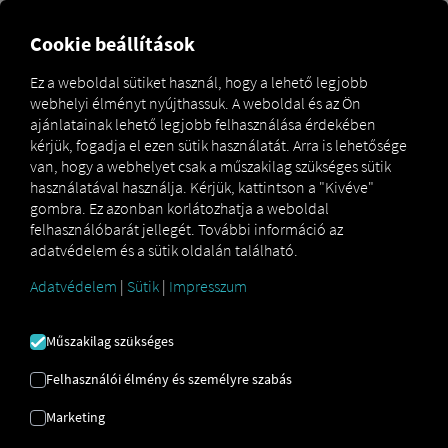
Cookie beállítások
A chat a felső navigációs
Ez a weboldal sütiket használ, hogy a lehető legjobb
sávban
webhelyi élményt nyújthassuk. A weboldal és az Ön
ajánlatainak lehető legjobb felhasználása érdekében
kérjük, fogadja el ezen sütik használatát. Arra is lehetősége
Ez a szakasz ismerteti, hogyan működik a
van, hogy a webhelyet csak a műszakilag szükséges sütik
platformfelhasználók és a
Pocket Driver alkalmazás
használatával használja. Kérjük, kattintson a "Kivéve"
felhasználói közötti chaten keresztüli kommunikáció, és
gombra. Ez azonban korlátozhatja a weboldal
milyen speciális funkciókat kell figyelembe venni.
felhasználóbarát jellegét. További információ az
adatvédelem és a sütik oldalán található.
Adatvédelem
|
Sütik
|
Impresszum
Műszakilag szükséges
Felhasználói élmény és személyre szabás
Marketing