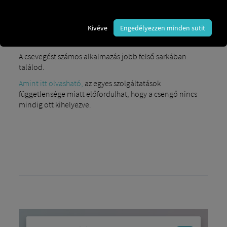
Kivéve
Engedélyezzen minden sütit
Hogyan lehet megnyitni a csevegést
A csevegést számos alkalmazás jobb felső sarkában
találod.
Amint itt olvasható,
az egyes szolgáltatások
függetlensége miatt előfordulhat, hogy a csengő nincs
mindig ott kihelyezve.