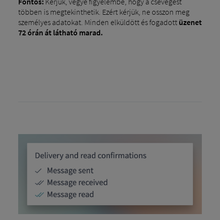
Fontos:
Kérjük, vegye figyelembe, hogy a csevegést
többen is megtekinthetik. Ezért kérjük, ne osszon meg
személyes adatokat. Minden elküldött és fogadott
üzenet
72 órán át látható marad.