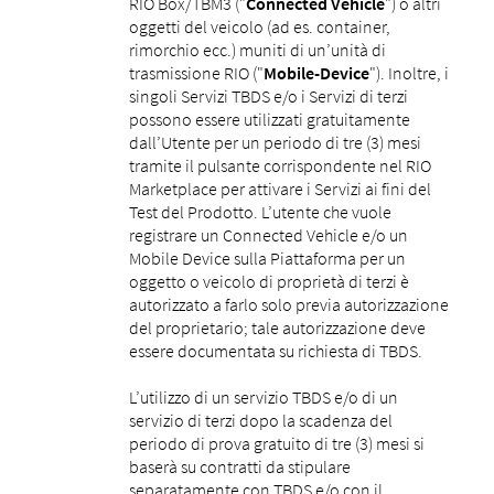
RIO Box/TBM3 ("
Connected Vehicle
") o altri
oggetti del veicolo (ad es. container,
rimorchio ecc.) muniti di un’unità di
trasmissione RIO ("
Mobile-Device
"). Inoltre, i
singoli Servizi TBDS e/o i Servizi di terzi
possono essere utilizzati gratuitamente
dall’Utente per un periodo di tre (3) mesi
tramite il pulsante corrispondente nel RIO
Marketplace per attivare i Servizi ai fini del
Test del Prodotto. L’utente che vuole
registrare un Connected Vehicle e/o un
Mobile Device sulla Piattaforma per un
oggetto o veicolo di proprietà di terzi è
autorizzato a farlo solo previa autorizzazione
del proprietario; tale autorizzazione deve
essere documentata su richiesta di TBDS.
L’utilizzo di un servizio TBDS e/o di un
servizio di terzi dopo la scadenza del
periodo di prova gratuito di tre (3) mesi si
baserà su contratti da stipulare
separatamente con TBDS e/o con il