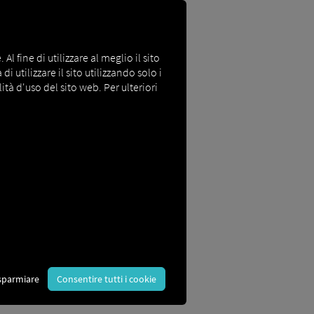
l fine di utilizzare al meglio il sito
i utilizzare il sito utilizzando solo i
ità d'uso del sito web. Per ulteriori
 e gli utenti dell'app
Pocket Driver
e
sparmiare
Consentire tutti i cookie