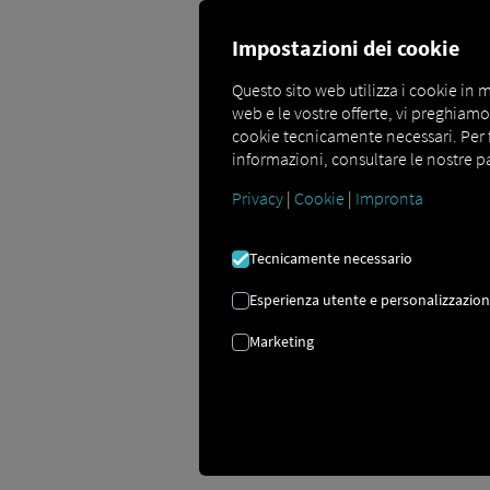
Impostazioni dei cookie
Questo sito web utilizza i cookie in m
web e le vostre offerte, vi preghiamo d
cookie tecnicamente necessari. Per far
La chat nella navig
informazioni, consultare le nostre pa
Privacy
|
Cookie
|
Impronta
In questa sezione viene spiegato come f
quali caratteristiche speciali devono e
Tecnicamente necessario
Esperienza utente e personalizzazio
Marketing