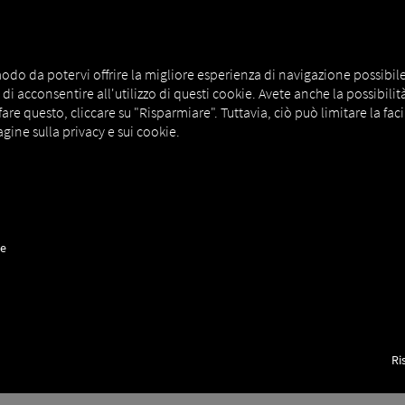
odo da potervi offrire la migliore esperienza di navigazione possibile. A
i acconsentire all'utilizzo di questi cookie. Avete anche la possibilità d
e questo, cliccare su "Risparmiare". Tuttavia, ciò può limitare la facil
azione in alto
gine sulla privacy e sui cookie.
unziona la comunicazione tramite chat tra gli utenti della piattaforma
ssere prese in considerazione.
ne
Ri