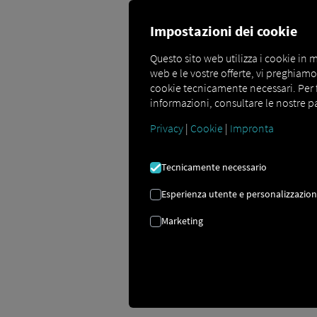
Impostazioni dei cookie
Questo sito web utilizza i cookie in m
web e le vostre offerte, vi preghiamo d
cookie tecnicamente necessari. Per far
Visione immediata e
informazioni, consultare le nostre pa
Privacy
|
Cookie
|
Impronta
Digitalizza la tua flotta a noleggio i
RIO4Rental garantisce la sincronizzazio
Tecnicamente necessario
in entrambi i sistemi. RIO Gli account 
Esperienza utente e personalizzazio
velocità, livello del carburante e stat
ulteriori oneri amministrativi.
Marketing