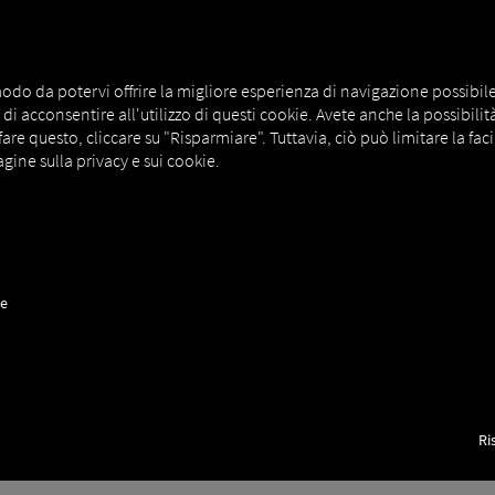
odo da potervi offrire la migliore esperienza di navigazione possibile. A
i acconsentire all'utilizzo di questi cookie. Avete anche la possibilità d
e questo, cliccare su "Risparmiare". Tuttavia, ciò può limitare la facil
 condivisa della tua flotta a noleg
gine sulla privacy e sui cookie.
n modo più rapido e semplice con RIO4Rental.
ne automatica delle flotte a noleggio e in affitto. I veicoli a nolegg
forniscono una panoramica condivisa e sempre aggiornata del veicolo,
ne
o della connessione. Ciò fornisce a entrambe le parti la stessa panor
Ri