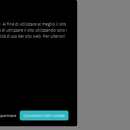
l fine di utilizzare al meglio il sito
i utilizzare il sito utilizzando solo i
ità d'uso del sito web. Per ulteriori
gio
io vengono visualizzati immediatamente
 inclusi posizione, chilometraggio,
amica chiara in ogni momento, senza
sparmiare
Consentire tutti i cookie