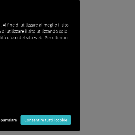
l fine di utilizzare al meglio il sito
i utilizzare il sito utilizzando solo i
ità d'uso del sito web. Per ulteriori
 sistema Cartright TMS.
Chiediamo a
di accesso per i driver sarà
sparmiare
Consentire tutti i cookie