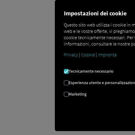
Impostazioni dei cookie
Questo sito web utilizza i cookie in m
web e le vostre offerte, vi preghiamo d
cookie tecnicamente necessari. Per far
informazioni, consultare le nostre pa
Informazioni importanti per O
Privacy
|
Cookie
|
Impronta
Il login del conducente per il Pocke
tutti Order Communication I clienti de
disponibile in un secondo momento
Tecnicamente necessario
Esperienza utente e personalizzazio
Marketing