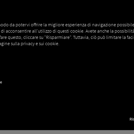
odo da potervi offrire la migliore esperienza di navigazione possibile. A
i acconsentire all'utilizzo di questi cookie. Avete anche la possibilità d
e questo, cliccare su "Risparmiare". Tuttavia, ciò può limitare la facil
gine sulla privacy e sui cookie.
rder Communication Clienti
t Driver L'app è disponibile esclusivamente per i clienti del nostro
vono utilizzare le credenziali di accesso del dispositivo. La funzione 
.
ne
Ri